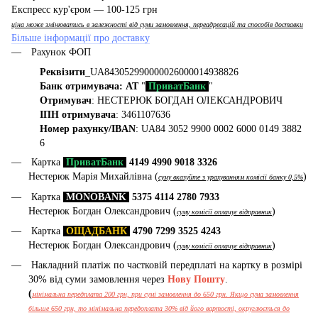
Експресс кур'єром — 100-125 грн
ціна може змінюватись в залежності від суми замовлення, переадресацій та способів доставки
Більше інформації про доставку
Рахунок ФОП
Реквізити
_UA843052990000026000014938826
Банк отримувача: АТ
"
ПриватБанк
"
Отримувач
: НЕСТЕРЮК БОГДАН ОЛЕКСАНДРОВИЧ
ІПН отримувача
: 3461107636
Номер рахунку/IBAN
: UA84 3052 9900 0002 6000 0149 3882
6
Картка
ПриватБанк
4149 4990 9018 3326
Нестерюк Марія Михайлівна (
)
суму вказуйте з урахуванням комісії банку 0,5%
Картка
MONOBANK
5375 4114 2780 7933
Нестерюк Богдан Олександрович (
)
суму комісії оплачує відправник
Картка
ОЩАДБАНК
4790 7299 3525 4243
Нестерюк Богдан Олександрович (
)
суму комісії оплачує відправник
Накладний платіж по частковій передплаті на картку в розмірі
30% від суми замовлення через
Нову Пошту
.
(
мінімальна передплата 200 грн, при сумі замовлення до 650 грн. Якщо сума замовлення
більше 650 грн, то мінімальна передоплата 30% від його вартості, округлюється до