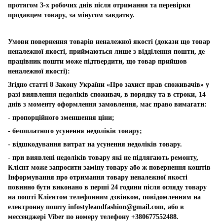
протягом 3-х робочих днів після отримання та перевірки
продавцем товару, за мінусом завдатку.
Умови повернення товарів неналежної якості (докази що товар
неналежної якості, приймаються лише з відділення пошти, де
працівник пошти може підтвердити, що товар прийшов
неналежної якості):
Згідно статті 8 Закону України «Про захист прав споживачів» у
разі виявлення недоліків споживач, в порядку та в строки, 14
днів з моменту оформлення замовлення, має право вимагати:
- пропорційного зменшення ціни;
- безоплатного усунення недоліків товару;
- відшкодування витрат на усунення недоліків товару.
- при виявлені недоліків товару які не підлягають ремонту,
Клієнт може запросити заміну товару або ж повернення коштів
Інформування про отримання товару неналежної якості
повинно бути виконано в перші 24 години після огляду товару
на пошті Клієнтом телефонним дзвінком, повідомленням на
електронну пошту
infostyleandfashion@gmail.com
, або в
мессенджері Viber по номеру телефону +380677552488.