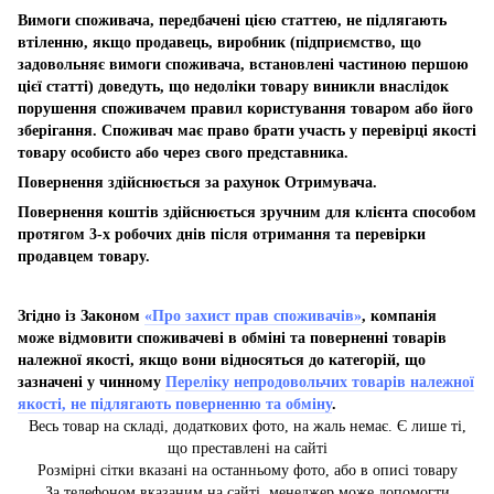
Вимоги споживача, передбачені цією статтею, не підлягають
втіленню, якщо продавець, виробник (підприємство, що
задовольняє вимоги споживача, встановлені частиною першою
цієї статті) доведуть, що недоліки товару виникли внаслідок
порушення споживачем правил користування товаром або його
зберігання. Споживач має право брати участь у перевірці якості
товару особисто або через свого представника.
Повернення здійснюється за рахунок Отримувача.
Повернення коштів здійснюється зручним для клієнта способом
протягом 3-х робочих днів після отримання та перевірки
продавцем товару.
Згідно із Законом
«Про захист прав споживачів»
, компанія
може відмовити споживачеві в обміні та поверненні товарів
належної якості, якщо вони відносяться до категорій, що
зазначені у чинному
Переліку непродовольчих товарів належної
якості, не підлягають поверненню та обміну
.
Весь товар на складі, додаткових фото, на жаль немає. Є лише ті,
що преставлені на сайті
Розмірні сітки вказані на останньому фото, або в описі товару
За телефоном вказаним на сайті, менеджер може допомогти