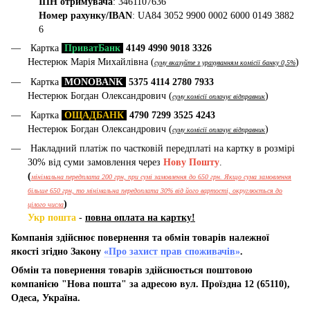
ІПН отримувача
: 3461107636
Номер рахунку/IBAN
: UA84 3052 9900 0002 6000 0149 3882
6
Картка
ПриватБанк
4149 4990 9018 3326
Нестерюк Марія Михайлівна (
)
суму вказуйте з урахуванням комісії банку 0,5%
Картка
MONOBANK
5375 4114 2780 7933
Нестерюк Богдан Олександрович (
)
суму комісії оплачує відправник
Картка
ОЩАДБАНК
4790 7299 3525 4243
Нестерюк Богдан Олександрович (
)
суму комісії оплачує відправник
Накладний платіж по частковій передплаті на картку в розмірі
30% від суми замовлення через
Нову Пошту
.
(
мінімальна передплата 200 грн, при сумі замовлення до 650 грн. Якщо сума замовлення
більше 650 грн, то мінімальна передоплата 30% від його вартості, округлюється до
)
цілого числа
Укр пошта
-
повна оплата на картку!
Компанія здійснює повернення та обмін товарів належної
якості згідно Закону
«Про захист прав споживачів»
.
Обмін та повернення товарів здійснюється поштовою
компанією "Нова пошта" за адресою вул. Проїздна 12 (65110),
Одеса, Україна.