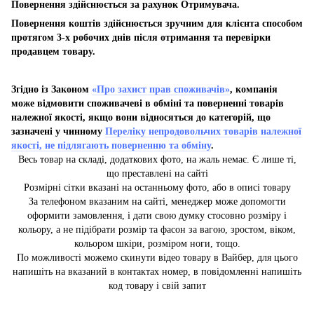
Повернення здійснюється за рахунок Отримувача.
Повернення коштів здійснюється зручним для клієнта способом
протягом 3-х робочих днів після отримання та перевірки
продавцем товару.
Згідно із Законом
«Про захист прав споживачів»
, компанія
може відмовити споживачеві в обміні та поверненні товарів
належної якості, якщо вони відносяться до категорій, що
зазначені у чинному
Переліку непродовольчих товарів належної
якості, не підлягають поверненню та обміну
.
Весь товар на складі, додаткових фото, на жаль немає. Є лише ті,
що преставлені на сайті
Розмірні сітки вказані на останньому фото, або в описі товару
За телефоном вказаним на сайті, менеджер може допомогти
оформити замовлення, і дати свою думку стосовно розміру і
кольору, а не підібрати розмір та фасон за вагою, зростом, віком,
кольором шкіри, розміром ноги, тощо.
По можливості можемо скинути відео товару в Вайбер, для цього
напишіть на вказаний в контактах номер, в повідомленні напишіть
код товару і свій запит