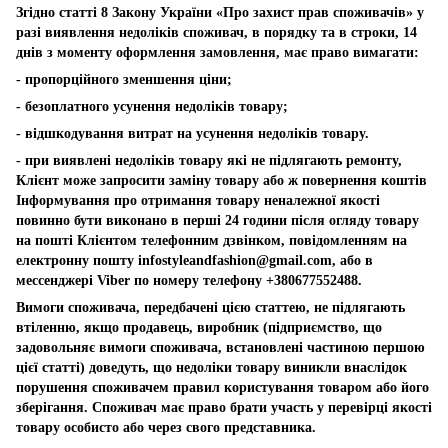
Згідно статті 8 Закону України «Про захист прав споживачів» у
разі виявлення недоліків споживач, в порядку та в строки, 14
днів з моменту оформлення замовлення, має право вимагати:
- пропорційного зменшення ціни;
- безоплатного усунення недоліків товару;
- відшкодування витрат на усунення недоліків товару.
- при виявлені недоліків товару які не підлягають ремонту,
Клієнт може запросити заміну товару або ж повернення коштів
Інформування про отримання товару неналежної якості
повинно бути виконано в перші 24 години після огляду товару
на пошті Клієнтом телефонним дзвінком, повідомленням на
електронну пошту
infostyleandfashion@gmail.com
, або в
мессенджері Viber по номеру телефону +380677552488.
Вимоги споживача, передбачені цією статтею, не підлягають
втіленню, якщо продавець, виробник (підприємство, що
задовольняє вимоги споживача, встановлені частиною першою
цієї статті) доведуть, що недоліки товару виникли внаслідок
порушення споживачем правил користування товаром або його
зберігання. Споживач має право брати участь у перевірці якості
товару особисто або через свого представника.