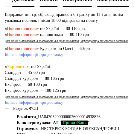
Відправки пн, ср, сб, склад працює з 6-ї ранку до 11-ї дня, потім
упаковка посилок і після 18:00 відправка на пошту.
«
Новою поштою
» по Україні — 80-110 грн.
«
Новою поштою
» на поштомат — 80-110 грн.
ціна може змінюватись в залежності від суми замовлення, переадресацій та способів доставки
«
Новою поштою
» Кур'єром по Одесі — 60грн.
Більше інформації про доставку
«
Укрпошта
» по Україні
Стандарт — 45-60 грн
Стандарт кур'єром — 80-105 грн
Експресс — 60-100 грн
Експресс кур'єром — 100-125 грн
ціна може змінюватись в залежності від суми замовлення, переадресацій та способів доставки
Більше інформації про доставку
Рахунок ФОП
Реквізити
_UA843052990000026000014938826
Банк отримувача: АТ
"
ПриватБанк
"
Отримувач
: НЕСТЕРЮК БОГДАН ОЛЕКСАНДРОВИЧ