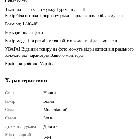
Суперякість
Тканина: зв'язка в смужку Туреччина 🇹🇷
Колір біла основа + чорна смужка; чорна основа +біла смужка
Розміри; L(46-48)
Кольори, як на фото
Колір моделі та розмір уточнюйте в коментарі до замовлення
УВАГА! Відтінки товару на фото можуть відрізнятися від реального
залежно від параметрів Вашого монітора!
Країна-виробник: Україна
Характеристики
Стан
Новий
Колір
Білий
Стиль
Молодіжний
Сезон
Зима
Довжина рукава
Довгий
Міжнародний
S/M