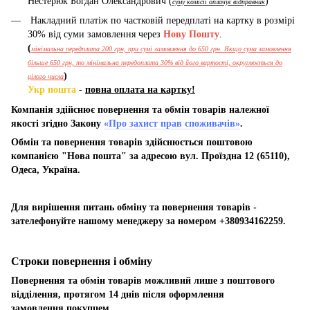
Нестерюк Богдан Олександрович (
)
суму комісії оплачує відправник
Накладний платіж по частковій передплаті на картку в розмірі
30% від суми замовлення через
Нову Пошту
.
(
мінімальна передплата 200 грн, при сумі замовлення до 650 грн. Якщо сума замовлення
більше 650 грн, то мінімальна передоплата 30% від його вартості, округлюється до
)
цілого числа
Укр пошта
-
повна оплата на картку!
Компанія здійснює повернення та обмін товарів належної
якості згідно Закону
«Про захист прав споживачів»
.
Обмін та повернення товарів здійснюється поштовою
компанією "Нова пошта" за адресою вул. Проїздна 12 (65110),
Одеса, Україна.
Для вирішення питань обміну та повернення товарів -
зателефонуйте нашому менеджеру за номером +380934162259.
Строки повернення і обміну
Повернення та обмін товарів можливий лише з поштового
відділення, протягом 14 днів після оформлення
замовлення покупцем.