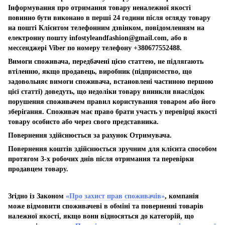
Інформування про отримання товару неналежної якості
повинно бути виконано в перші 24 години після огляду товару
на пошті Клієнтом телефонним дзвінком, повідомленням на
електронну пошту
infostyleandfashion@gmail.com
, або в
мессенджері Viber по номеру телефону +380677552488.
Вимоги споживача, передбачені цією статтею, не підлягають
втіленню, якщо продавець, виробник (підприємство, що
задовольняє вимоги споживача, встановлені частиною першою
цієї статті) доведуть, що недоліки товару виникли внаслідок
порушення споживачем правил користування товаром або його
зберігання. Споживач має право брати участь у перевірці якості
товару особисто або через свого представника.
Повернення здійснюється за рахунок Отримувача.
Повернення коштів здійснюється зручним для клієнта способом
протягом 3-х робочих днів після отримання та перевірки
продавцем товару.
Згідно із Законом
«Про захист прав споживачів»
, компанія
може відмовити споживачеві в обміні та поверненні товарів
належної якості, якщо вони відносяться до категорій, що