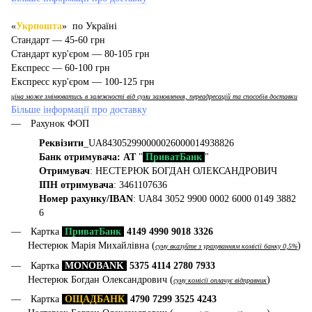
«
Укрпошта
» по Україні
Стандарт — 45-60 грн
Стандарт кур'єром — 80-105 грн
Експресс — 60-100 грн
Експресс кур'єром — 100-125 грн
ціна може змінюватись в залежності від суми замовлення, переадресацій та способів доставки
Більше інформації про доставку
Рахунок ФОП
Реквізити
_UA843052990000026000014938826
Банк отримувача: АТ
"
ПриватБанк
"
Отримувач
: НЕСТЕРЮК БОГДАН ОЛЕКСАНДРОВИЧ
ІПН отримувача
: 3461107636
Номер рахунку/IBAN
: UA84 3052 9900 0002 6000 0149 3882
6
Картка
ПриватБанк
4149 4990 9018 3326
Нестерюк Марія Михайлівна (
)
суму вказуйте з урахуванням комісії банку 0,5%
Картка
MONOBANK
5375 4114 2780 7933
Нестерюк Богдан Олександрович (
)
суму комісії оплачує відправник
Картка
ОЩАДБАНК
4790 7299 3525 4243