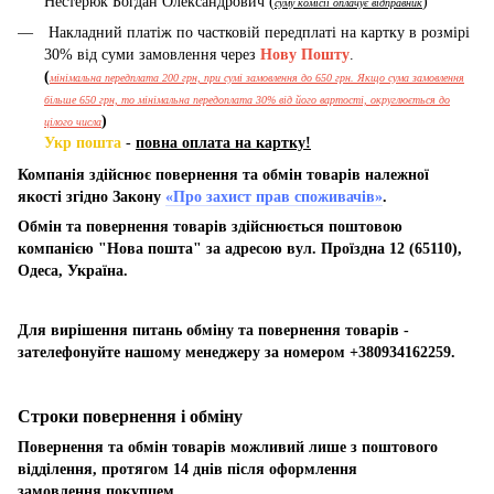
Нестерюк Богдан Олександрович (
)
суму комісії оплачує відправник
Накладний платіж по частковій передплаті на картку в розмірі
30% від суми замовлення через
Нову Пошту
.
(
мінімальна передплата 200 грн, при сумі замовлення до 650 грн. Якщо сума замовлення
більше 650 грн, то мінімальна передоплата 30% від його вартості, округлюється до
)
цілого числа
Укр пошта
-
повна оплата на картку!
Компанія здійснює повернення та обмін товарів належної
якості згідно Закону
«Про захист прав споживачів»
.
Обмін та повернення товарів здійснюється поштовою
компанією "Нова пошта" за адресою вул. Проїздна 12 (65110),
Одеса, Україна.
Для вирішення питань обміну та повернення товарів -
зателефонуйте нашому менеджеру за номером +380934162259.
Строки повернення і обміну
Повернення та обмін товарів можливий лише з поштового
відділення, протягом 14 днів після оформлення
замовлення покупцем.