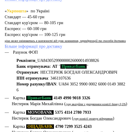
«
Укрпошта
» по Україні
Стандарт — 45-60 грн
Стандарт кур'єром — 80-105 грн
Експресс — 60-100 грн
Експресс кур'єром — 100-125 грн
ціна може змінюватись в залежності від суми замовлення, переадресацій та способів доставки
Більше інформації про доставку
Рахунок ФОП
Реквізити
_UA843052990000026000014938826
Банк отримувача: АТ
"
ПриватБанк
"
Отримувач
: НЕСТЕРЮК БОГДАН ОЛЕКСАНДРОВИЧ
ІПН отримувача
: 3461107636
Номер рахунку/IBAN
: UA84 3052 9900 0002 6000 0149 3882
6
Картка
ПриватБанк
4149 4990 9018 3326
Нестерюк Марія Михайлівна (
)
суму вказуйте з урахуванням комісії банку 0,5%
Картка
MONOBANK
5375 4114 2780 7933
Нестерюк Богдан Олександрович (
)
суму комісії оплачує відправник
Картка
ОЩАДБАНК
4790 7299 3525 4243