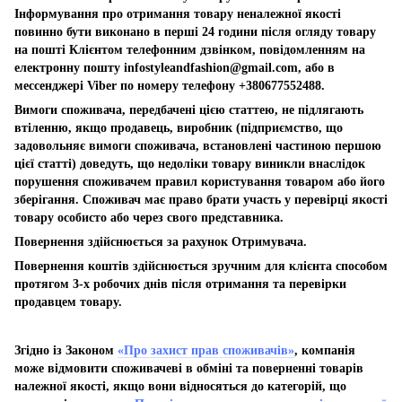
Інформування про отримання товару неналежної якості
повинно бути виконано в перші 24 години після огляду товару
на пошті Клієнтом телефонним дзвінком, повідомленням на
електронну пошту
infostyleandfashion@gmail.com
, або в
мессенджері Viber по номеру телефону +380677552488.
Вимоги споживача, передбачені цією статтею, не підлягають
втіленню, якщо продавець, виробник (підприємство, що
задовольняє вимоги споживача, встановлені частиною першою
цієї статті) доведуть, що недоліки товару виникли внаслідок
порушення споживачем правил користування товаром або його
зберігання. Споживач має право брати участь у перевірці якості
товару особисто або через свого представника.
Повернення здійснюється за рахунок Отримувача.
Повернення коштів здійснюється зручним для клієнта способом
протягом 3-х робочих днів після отримання та перевірки
продавцем товару.
Згідно із Законом
«Про захист прав споживачів»
, компанія
може відмовити споживачеві в обміні та поверненні товарів
належної якості, якщо вони відносяться до категорій, що