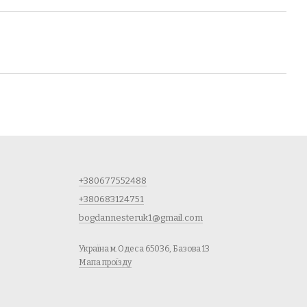
+380677552488
+380683124751
bogdannesteruk1@gmail.com
Україна м.Одеса 65036, Базова 13
Мапа проїзду