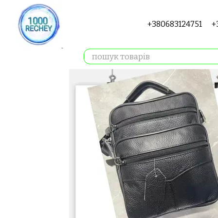
Перейти до основного контенту
+380683124751
+