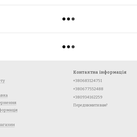
Контактна інформація
ету
+380683124751
+380677552488
авка
+380934162259
вернення
Передзвонити вам?
формація
магазин