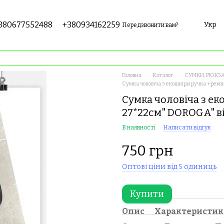
380677552488
+380934162259
Укр
Передзвонити вам?
Головна
Каталог
СУМКИ, РЮКЗА
Сумка чоловіча з екошкіри ручка +рем
Сумка чоловіча з ек
27*22см" DOROGA" в
В наявності
Написати відгук
750 грн
Оптові ціни від 5 одиниць
Купити
Опис
Характеристи