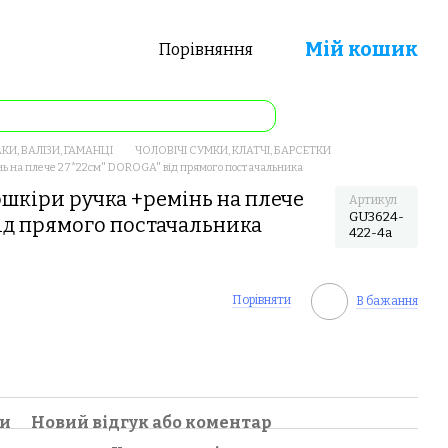
Мій кошик
Порівняння
КИ, ВАЛІЗИ, ГАМАНЦІ
ЧОЛОВІЧІ СУМКИ, КЛАТЧІ, БАРСЕТКИ
інь на плече 27*22см" DOROGA" від прямого постачальника
ошкіри ручка +ремінь на плече
Артикул
GU3624-
ід прямого постачальника
422-4a
Порівняти
В бажання
ки
Новий відгук або коментар