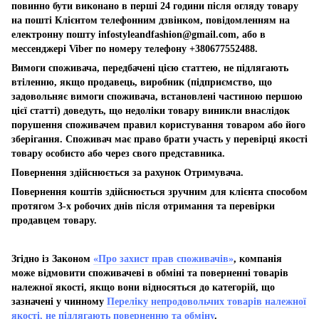
повинно бути виконано в перші 24 години після огляду товару
на пошті Клієнтом телефонним дзвінком, повідомленням на
електронну пошту
infostyleandfashion@gmail.com
, або в
мессенджері Viber по номеру телефону +380677552488.
Вимоги споживача, передбачені цією статтею, не підлягають
втіленню, якщо продавець, виробник (підприємство, що
задовольняє вимоги споживача, встановлені частиною першою
цієї статті) доведуть, що недоліки товару виникли внаслідок
порушення споживачем правил користування товаром або його
зберігання. Споживач має право брати участь у перевірці якості
товару особисто або через свого представника.
Повернення здійснюється за рахунок Отримувача.
Повернення коштів здійснюється зручним для клієнта способом
протягом 3-х робочих днів після отримання та перевірки
продавцем товару.
Згідно із Законом
«Про захист прав споживачів»
, компанія
може відмовити споживачеві в обміні та поверненні товарів
належної якості, якщо вони відносяться до категорій, що
зазначені у чинному
Переліку непродовольчих товарів належної
якості, не підлягають поверненню та обміну
.