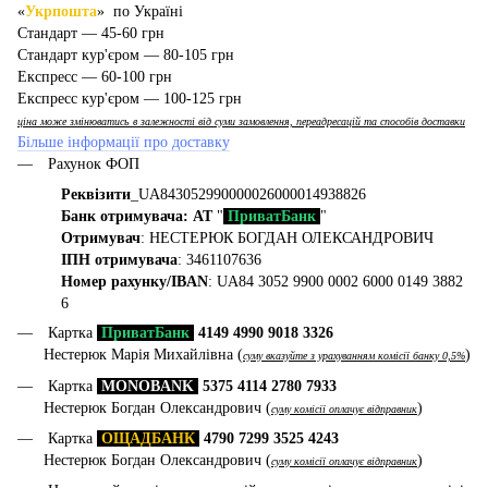
«
Укрпошта
» по Україні
Стандарт — 45-60 грн
Стандарт кур'єром — 80-105 грн
Експресс — 60-100 грн
Експресс кур'єром — 100-125 грн
ціна може змінюватись в залежності від суми замовлення, переадресацій та способів доставки
Більше інформації про доставку
Рахунок ФОП
Реквізити
_UA843052990000026000014938826
Банк отримувача: АТ
"
ПриватБанк
"
Отримувач
: НЕСТЕРЮК БОГДАН ОЛЕКСАНДРОВИЧ
ІПН отримувача
: 3461107636
Номер рахунку/IBAN
: UA84 3052 9900 0002 6000 0149 3882
6
Картка
ПриватБанк
4149 4990 9018 3326
Нестерюк Марія Михайлівна (
)
суму вказуйте з урахуванням комісії банку 0,5%
Картка
MONOBANK
5375 4114 2780 7933
Нестерюк Богдан Олександрович (
)
суму комісії оплачує відправник
Картка
ОЩАДБАНК
4790 7299 3525 4243
Нестерюк Богдан Олександрович (
)
суму комісії оплачує відправник