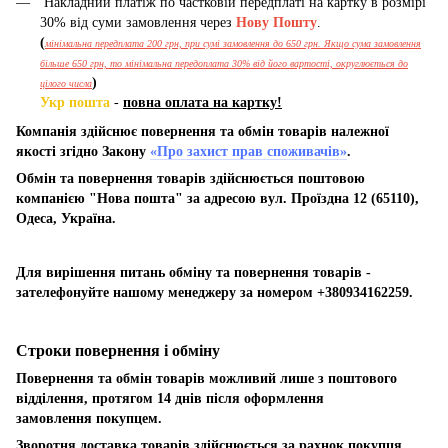
Накладний платіж по частковій передплаті на картку в розмірі
30% від суми замовлення через
Нову Пошту
.
(
мінімальна передплата 200 грн, при сумі замовлення до 650 грн. Якщо сума замовлення
більше 650 грн, то мінімальна передоплата 30% від його вартості, округлюється до
)
цілого числа
Укр пошта
-
повна оплата на картку!
Компанія здійснює повернення та обмін товарів належної
якості згідно Закону
«Про захист прав споживачів»
.
Обмін та повернення товарів здійснюється поштовою
компанією "Нова пошта" за адресою вул. Проїздна 12 (65110),
Одеса, Україна.
Для вирішення питань обміну та повернення товарів -
зателефонуйте нашому менеджеру за номером +380934162259.
Строки повернення і обміну
Повернення та обмін товарів можливий лише з поштового
відділення, протягом 14 днів після оформлення
замовлення покупцем.
Зворотня доставка товарів здійснюється за рахнок покупця.