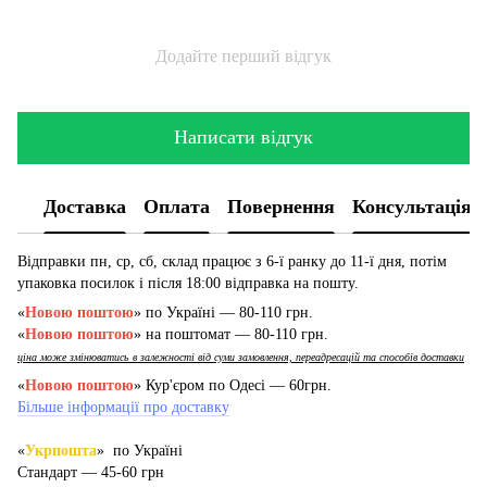
Додайте перший відгук
Написати відгук
Доставка
Оплата
Повернення
Консультація
Відправки пн, ср, сб, склад працює з 6-ї ранку до 11-ї дня, потім
упаковка посилок і після 18:00 відправка на пошту.
«
Новою поштою
» по Україні — 80-110 грн.
«
Новою поштою
» на поштомат — 80-110 грн.
ціна може змінюватись в залежності від суми замовлення, переадресацій та способів доставки
«
Новою поштою
» Кур'єром по Одесі — 60грн.
Більше інформації про доставку
«
Укрпошта
» по Україні
Стандарт — 45-60 грн