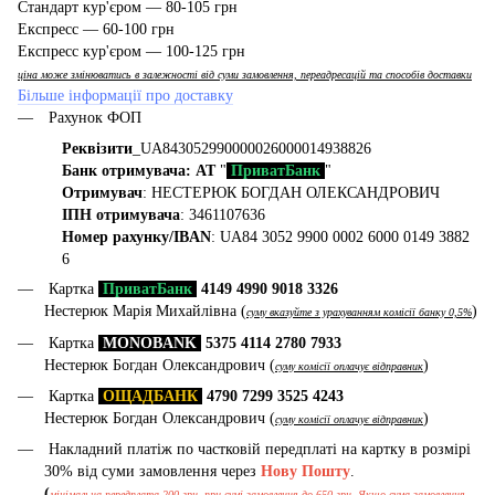
Стандарт кур'єром — 80-105 грн
Експресс — 60-100 грн
Експресс кур'єром — 100-125 грн
ціна може змінюватись в залежності від суми замовлення, переадресацій та способів доставки
Більше інформації про доставку
Рахунок ФОП
Реквізити
_UA843052990000026000014938826
Банк отримувача: АТ
"
ПриватБанк
"
Отримувач
: НЕСТЕРЮК БОГДАН ОЛЕКСАНДРОВИЧ
ІПН отримувача
: 3461107636
Номер рахунку/IBAN
: UA84 3052 9900 0002 6000 0149 3882
6
Картка
ПриватБанк
4149 4990 9018 3326
Нестерюк Марія Михайлівна (
)
суму вказуйте з урахуванням комісії банку 0,5%
Картка
MONOBANK
5375 4114 2780 7933
Нестерюк Богдан Олександрович (
)
суму комісії оплачує відправник
Картка
ОЩАДБАНК
4790 7299 3525 4243
Нестерюк Богдан Олександрович (
)
суму комісії оплачує відправник
Накладний платіж по частковій передплаті на картку в розмірі
30% від суми замовлення через
Нову Пошту
.
(
мінімальна передплата 200 грн, при сумі замовлення до 650 грн. Якщо сума замовлення