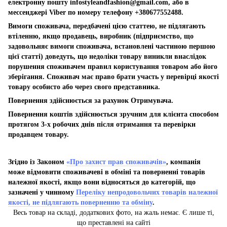
електронну пошту
infostyleandfashion@gmail.com
, або в
мессенджері Viber по номеру телефону +380677552488.
Вимоги споживача, передбачені цією статтею, не підлягають
втіленню, якщо продавець, виробник (підприємство, що
задовольняє вимоги споживача, встановлені частиною першою
цієї статті) доведуть, що недоліки товару виникли внаслідок
порушення споживачем правил користування товаром або його
зберігання. Споживач має право брати участь у перевірці якості
товару особисто або через свого представника.
Повернення здійснюється за рахунок Отримувача.
Повернення коштів здійснюється зручним для клієнта способом
протягом 3-х робочих днів після отримання та перевірки
продавцем товару.
Згідно із Законом
«Про захист прав споживачів»
, компанія
може відмовити споживачеві в обміні та поверненні товарів
належної якості, якщо вони відносяться до категорій, що
зазначені у чинному
Переліку непродовольчих товарів належної
якості, не підлягають поверненню та обміну
.
Весь товар на складі, додаткових фото, на жаль немає. Є лише ті,
що преставлені на сайті