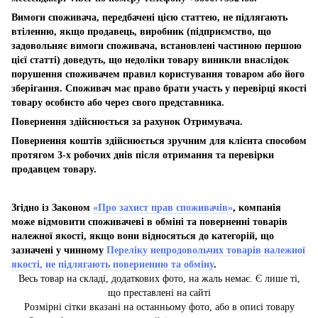
Вимоги споживача, передбачені цією статтею, не підлягають
втіленню, якщо продавець, виробник (підприємство, що
задовольняє вимоги споживача, встановлені частиною першою
цієї статті) доведуть, що недоліки товару виникли внаслідок
порушення споживачем правил користування товаром або його
зберігання. Споживач має право брати участь у перевірці якості
товару особисто або через свого представника.
Повернення здійснюється за рахунок Отримувача.
Повернення коштів здійснюється зручним для клієнта способом
протягом 3-х робочих днів після отримання та перевірки
продавцем товару.
Згідно із Законом
«Про захист прав споживачів»
, компанія
може відмовити споживачеві в обміні та поверненні товарів
належної якості, якщо вони відносяться до категорій, що
зазначені у чинному
Переліку непродовольчих товарів належної
якості, не підлягають поверненню та обміну
.
Весь товар на складі, додаткових фото, на жаль немає. Є лише ті,
що преставлені на сайті
Розмірні сітки вказані на останньому фото, або в описі товару