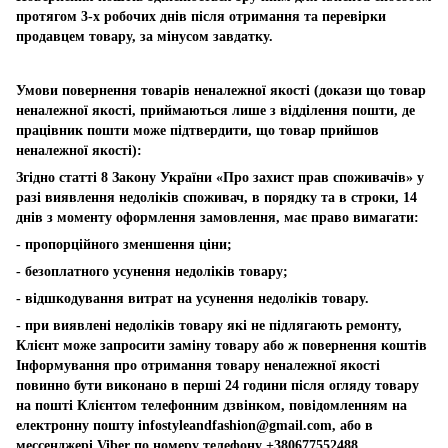
протягом 3-х робочих днів після отримання та перевірки
продавцем товару, за мінусом завдатку.
Умови повернення товарів неналежної якості (докази що товар
неналежної якості, приймаються лише з відділення пошти, де
працівник пошти може підтвердити, що товар прийшов
неналежної якості):
Згідно статті 8 Закону України «Про захист прав споживачів» у
разі виявлення недоліків споживач, в порядку та в строки, 14
днів з моменту оформлення замовлення, має право вимагати:
- пропорційного зменшення ціни;
- безоплатного усунення недоліків товару;
- відшкодування витрат на усунення недоліків товару.
- при виявлені недоліків товару які не підлягають ремонту,
Клієнт може запросити заміну товару або ж повернення коштів
Інформування про отримання товару неналежної якості
повинно бути виконано в перші 24 години після огляду товару
на пошті Клієнтом телефонним дзвінком, повідомленням на
електронну пошту
infostyleandfashion@gmail.com
, або в
мессенджері Viber по номеру телефону +380677552488.