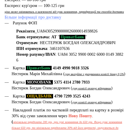
Експресс кур'єром — 100-125 грн
ціна може змінюватись в залежності від суми замовлення, переадресацій та способів доставки
Більше інформації про доставку
Рахунок ФОП
Реквізити
_UA843052990000026000014938826
Банк отримувача: АТ
"
ПриватБанк
"
Отримувач
: НЕСТЕРЮК БОГДАН ОЛЕКСАНДРОВИЧ
ІПН отримувача
: 3461107636
Номер рахунку/IBAN
: UA84 3052 9900 0002 6000 0149 3882
6
Картка
ПриватБанк
4149 4990 9018 3326
Нестерюк Марія Михайлівна (
)
суму вказуйте з урахуванням комісії банку 0,5%
Картка
MONOBANK
5375 4114 2780 7933
Нестерюк Богдан Олександрович (
)
суму комісії оплачує відправник
Картка
ОЩАДБАНК
4790 7299 3525 4243
Нестерюк Богдан Олександрович (
)
суму комісії оплачує відправник
Накладний платіж по частковій передплаті на картку в розмірі
30% від суми замовлення через
Нову Пошту
.
(
мінімальна передплата 200 грн, при сумі замовлення до 650 грн. Якщо сума замовлення
більше 650 грн, то мінімальна передоплата 30% від його вартості, округлюється до