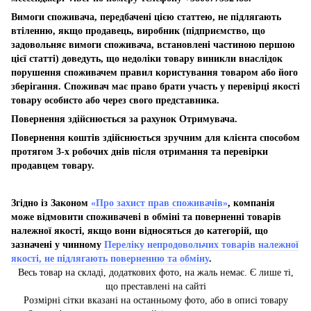
Вимоги споживача, передбачені цією статтею, не підлягають
втіленню, якщо продавець, виробник (підприємство, що
задовольняє вимоги споживача, встановлені частиною першою
цієї статті) доведуть, що недоліки товару виникли внаслідок
порушення споживачем правил користування товаром або його
зберігання. Споживач має право брати участь у перевірці якості
товару особисто або через свого представника.
Повернення здійснюється за рахунок Отримувача.
Повернення коштів здійснюється зручним для клієнта способом
протягом 3-х робочих днів після отримання та перевірки
продавцем товару.
Згідно із Законом
«Про захист прав споживачів»
, компанія
може відмовити споживачеві в обміні та поверненні товарів
належної якості, якщо вони відносяться до категорій, що
зазначені у чинному
Переліку непродовольчих товарів належної
якості, не підлягають поверненню та обміну
.
Весь товар на складі, додаткових фото, на жаль немає. Є лише ті,
що преставлені на сайті
Розмірні сітки вказані на останньому фото, або в описі товару