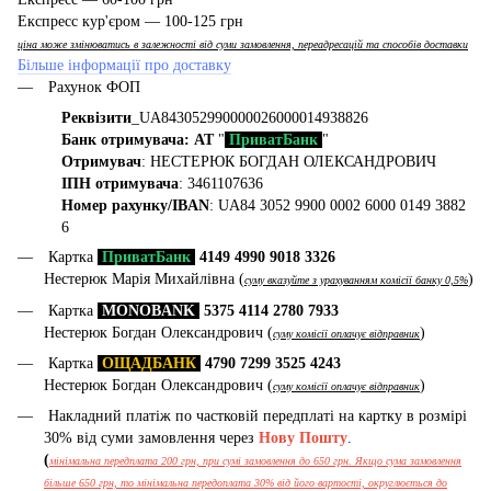
Експресс кур'єром — 100-125 грн
ціна може змінюватись в залежності від суми замовлення, переадресацій та способів доставки
Більше інформації про доставку
Рахунок ФОП
Реквізити
_UA843052990000026000014938826
Банк отримувача: АТ
"
ПриватБанк
"
Отримувач
: НЕСТЕРЮК БОГДАН ОЛЕКСАНДРОВИЧ
ІПН отримувача
: 3461107636
Номер рахунку/IBAN
: UA84 3052 9900 0002 6000 0149 3882
6
Картка
ПриватБанк
4149 4990 9018 3326
Нестерюк Марія Михайлівна (
)
суму вказуйте з урахуванням комісії банку 0,5%
Картка
MONOBANK
5375 4114 2780 7933
Нестерюк Богдан Олександрович (
)
суму комісії оплачує відправник
Картка
ОЩАДБАНК
4790 7299 3525 4243
Нестерюк Богдан Олександрович (
)
суму комісії оплачує відправник
Накладний платіж по частковій передплаті на картку в розмірі
30% від суми замовлення через
Нову Пошту
.
(
мінімальна передплата 200 грн, при сумі замовлення до 650 грн. Якщо сума замовлення
більше 650 грн, то мінімальна передоплата 30% від його вартості, округлюється до