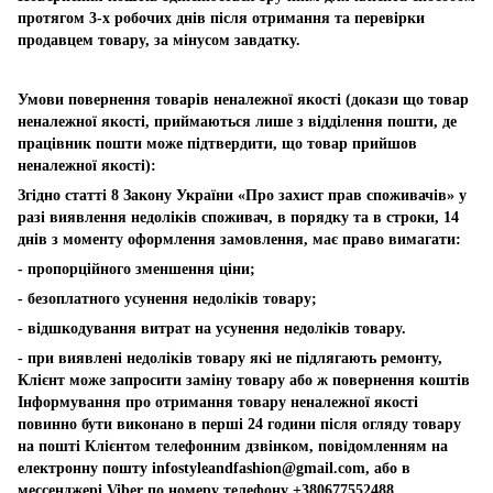
протягом 3-х робочих днів після отримання та перевірки
продавцем товару, за мінусом завдатку.
Умови повернення товарів неналежної якості (докази що товар
неналежної якості, приймаються лише з відділення пошти, де
працівник пошти може підтвердити, що товар прийшов
неналежної якості):
Згідно статті 8 Закону України «Про захист прав споживачів» у
разі виявлення недоліків споживач, в порядку та в строки, 14
днів з моменту оформлення замовлення, має право вимагати:
- пропорційного зменшення ціни;
- безоплатного усунення недоліків товару;
- відшкодування витрат на усунення недоліків товару.
- при виявлені недоліків товару які не підлягають ремонту,
Клієнт може запросити заміну товару або ж повернення коштів
Інформування про отримання товару неналежної якості
повинно бути виконано в перші 24 години після огляду товару
на пошті Клієнтом телефонним дзвінком, повідомленням на
електронну пошту
infostyleandfashion@gmail.com
, або в
мессенджері Viber по номеру телефону +380677552488.