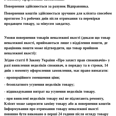
Повернення здійснюється за рахунок Відправника.
Повернення коштів здійснюється зручним для клієнта способом
протягом 3-х робочих днів після отримання та перевірки
продавцем товару, за мінусом завдатку.
Умови повернення товарів неналежної якості (докази що товар
неналежної якості, приймаються лише з відділення пошти, де
працівник пошти може підтвердити, що товар прийшов
неналежної якості):
Згідно статті 8 Закону України «Про захист прав споживачів» у
разі виявлення недоліків споживач, в порядку та в строки, 14
днів з моменту оформлення замовлення, має право вимагати:
- пропорційного зменшення ціни;
- безоплатного усунення недоліків товару;
- відшкодування витрат на усунення недоліків товару.
- при виявлені недоліків товару які не підлягають ремонту,
Клієнт може запросити заміну товару або ж повернення коштів
Інформування про отримання товару неналежної якості
повинно бути виконано в перші 24 години після огляду товару