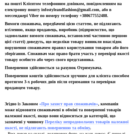
на пошті Клієнтом телефонним дзвінком, повідомленням на
електронну пошту
infostyleandfashion@gmail.com
, або в
мессенджері Viber по номеру телефону +380677552488.
Вимоги споживача, передбачені цією статтею, не підлягають
втіленню, якщо продавець, виробник (підприємство, що
задовольняє вимоги споживача, встановлені частиною першою
цієї статті) доведуть, що недоліки товару виникли внаслідок
порушення споживачем правил користування товаром або його
зберігання. Споживач має право брати участь у перевірці якості
товару особисто або через свого представника.
Повернення здійснюється за рахунок Отримувача.
Повернення коштів здійснюється зручним для клієнта способом
протягом 3-х робочих днів після отримання та перевірки
продавцем товару.
Згідно із Законом
«Про захист прав споживачів»
, компанія
може відмовити споживачеві в обміні та поверненні товарів
належної якості, якщо вони відносяться до категорій, що
зазначені у чинному
Переліку непродовольчих товарів належної
якості, не підлягають поверненню та обміну
.
Весь товар на складі, додаткових фото, на жаль немає. Є лише ті,