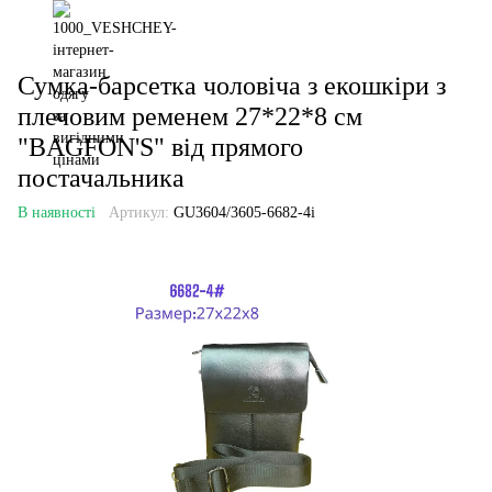
Сумка-барсетка чоловіча з екошкіри з
плечовим ременем 27*22*8 см
"BAGFON'S" від прямого
постачальника
В наявності
Артикул:
GU3604/3605-6682-4i