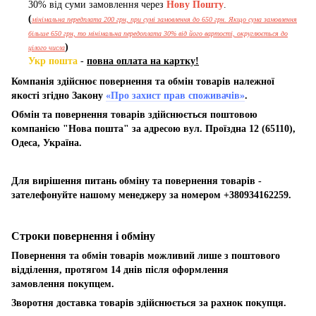
30% від суми замовлення через
Нову Пошту
.
(
мінімальна передплата 200 грн, при сумі замовлення до 650 грн. Якщо сума замовлення
більше 650 грн, то мінімальна передоплата 30% від його вартості, округлюється до
)
цілого числа
Укр пошта
-
повна оплата на картку!
Компанія здійснює повернення та обмін товарів належної
якості згідно Закону
«Про захист прав споживачів»
.
Обмін та повернення товарів здійснюється поштовою
компанією "Нова пошта" за адресою вул. Проїздна 12 (65110),
Одеса, Україна.
Для вирішення питань обміну та повернення товарів -
зателефонуйте нашому менеджеру за номером +380934162259.
Строки повернення і обміну
Повернення та обмін товарів можливий лише з поштового
відділення, протягом 14 днів після оформлення
замовлення покупцем.
Зворотня доставка товарів здійснюється за рахнок покупця.