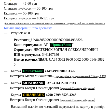
Стандарт — 45-60 грн
Стандарт кур'єром — 80-105 грн
Експресс — 60-100 грн
Експресс кур'єром — 100-125 грн
ціна може змінюватись в залежності від суми замовлення, переадресацій та способів доставки
Більше інформації про доставку
Рахунок ФОП
Реквізити
_UA843052990000026000014938826
Банк отримувача: АТ
"
ПриватБанк
"
Отримувач
: НЕСТЕРЮК БОГДАН ОЛЕКСАНДРОВИЧ
ІПН отримувача
: 3461107636
Номер рахунку/IBAN
: UA84 3052 9900 0002 6000 0149 3882
6
Картка
ПриватБанк
4149 4990 9018 3326
Нестерюк Марія Михайлівна (
)
суму вказуйте з урахуванням комісії банку 0,5%
Картка
MONOBANK
5375 4114 2780 7933
Нестерюк Богдан Олександрович (
)
суму комісії оплачує відправник
Картка
ОЩАДБАНК
4790 7299 3525 4243
Нестерюк Богдан Олександрович (
)
суму комісії оплачує відправник
Накладний платіж по частковій передплаті на картку в розмірі