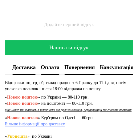
Додайте перший відгук
Написати відгук
Доставка
Оплата
Повернення
Консультація
Відправки пн, ср, сб, склад працює з 6-ї ранку до 11-ї дня, потім
упаковка посилок і після 18:00 відправка на пошту.
«
Новою поштою
» по Україні — 80-110 грн.
«
Новою поштою
» на поштомат — 80-110 грн.
ціна може змінюватись в залежності від суми замовлення, переадресацій та способів доставки
«
Новою поштою
» Кур'єром по Одесі — 60грн.
Більше інформації про доставку
«
Укрпошта
» по Україні