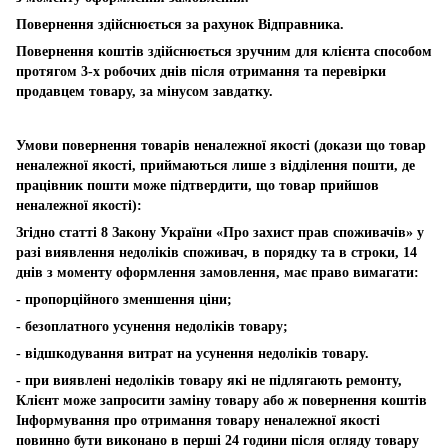
Повернення здійснюється за рахунок Відправника.
Повернення коштів здійснюється зручним для клієнта способом
протягом 3-х робочих днів після отримання та перевірки
продавцем товару, за мінусом завдатку.
Умови повернення товарів неналежної якості (докази що товар
неналежної якості, приймаються лише з відділення пошти, де
працівник пошти може підтвердити, що товар прийшов
неналежної якості):
Згідно статті 8 Закону України «Про захист прав споживачів» у
разі виявлення недоліків споживач, в порядку та в строки, 14
днів з моменту оформлення замовлення, має право вимагати:
- пропорційного зменшення ціни;
- безоплатного усунення недоліків товару;
- відшкодування витрат на усунення недоліків товару.
- при виявлені недоліків товару які не підлягають ремонту,
Клієнт може запросити заміну товару або ж повернення коштів
Інформування про отримання товару неналежної якості
повинно бути виконано в перші 24 години після огляду товару