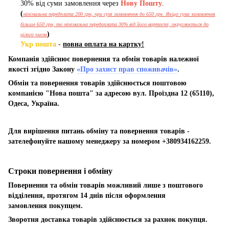
30% від суми замовлення через
Нову Пошту
.
(
мінімальна передплата 200 грн, при сумі замовлення до 650 грн. Якщо сума замовлення
більше 650 грн, то мінімальна передоплата 30% від його вартості, округлюється до
)
цілого числа
Укр пошта
-
повна оплата на картку!
Компанія здійснює повернення та обмін товарів належної
якості згідно Закону
«Про захист прав споживачів»
.
Обмін та повернення товарів здійснюється поштовою
компанією "Нова пошта" за адресою вул. Проїздна 12 (65110),
Одеса, Україна.
Для вирішення питань обміну та повернення товарів -
зателефонуйте нашому менеджеру за номером +380934162259.
Строки повернення і обміну
Повернення та обмін товарів можливий лише з поштового
відділення, протягом 14 днів після оформлення
замовлення покупцем.
Зворотня доставка товарів здійснюється за рахнок покупця.