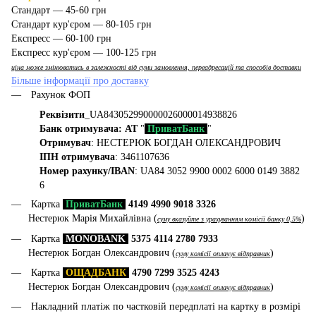
Стандарт — 45-60 грн
Стандарт кур'єром — 80-105 грн
Експресс — 60-100 грн
Експресс кур'єром — 100-125 грн
ціна може змінюватись в залежності від суми замовлення, переадресацій та способів доставки
Більше інформації про доставку
Рахунок ФОП
Реквізити
_UA843052990000026000014938826
Банк отримувача: АТ
"
ПриватБанк
"
Отримувач
: НЕСТЕРЮК БОГДАН ОЛЕКСАНДРОВИЧ
ІПН отримувача
: 3461107636
Номер рахунку/IBAN
: UA84 3052 9900 0002 6000 0149 3882
6
Картка
ПриватБанк
4149 4990 9018 3326
Нестерюк Марія Михайлівна (
)
суму вказуйте з урахуванням комісії банку 0,5%
Картка
MONOBANK
5375 4114 2780 7933
Нестерюк Богдан Олександрович (
)
суму комісії оплачує відправник
Картка
ОЩАДБАНК
4790 7299 3525 4243
Нестерюк Богдан Олександрович (
)
суму комісії оплачує відправник
Накладний платіж по частковій передплаті на картку в розмірі