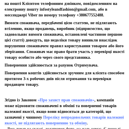
на пошті Клієнтом телефонним дзвінком, повідомленням на
електронну пошту
infostyleandfashion@gmail.com
, або в
мессенджері Viber по номеру телефону +380677552488.
Вимоги споживача, передбачені цією статтею, не підлягають
втіленню, якщо продавець, виробник (підприємство, що
задовольняє вимоги споживача, встановлені частиною першою
цієї статті) доведуть, що недоліки товару виникли внаслідок
порушення споживачем правил користування товаром або його
зберігання. Споживач має право брати участь у перевірці якості
товару особисто або через свого представника.
Повернення здійснюється за рахунок Отримувача.
Повернення коштів здійснюється зручним для клієнта способом
протягом 3-х робочих днів після отримання та перевірки
продавцем товару.
Згідно із Законом
«Про захист прав споживачів»
, компанія
може відмовити споживачеві в обміні та поверненні товарів
належної якості, якщо вони відносяться до категорій, що
зазначені у чинному
Переліку непродовольчих товарів належної
якості, не підлягають поверненню та обміну
.
Весь товар на складі, додаткових фото, на жаль немає. Є лише ті,