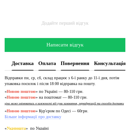
Додайте перший відгук
Написати відгук
Доставка
Оплата
Повернення
Консультація
Відправки пн, ср, сб, склад працює з 6-ї ранку до 11-ї дня, потім
упаковка посилок і після 18:00 відправка на пошту.
«
Новою поштою
» по Україні — 80-110 грн.
«
Новою поштою
» на поштомат — 80-110 грн.
ціна може змінюватись в залежності від суми замовлення, переадресацій та способів доставки
«
Новою поштою
» Кур'єром по Одесі — 60грн.
Більше інформації про доставку
«
Укрпошта
» по Україні