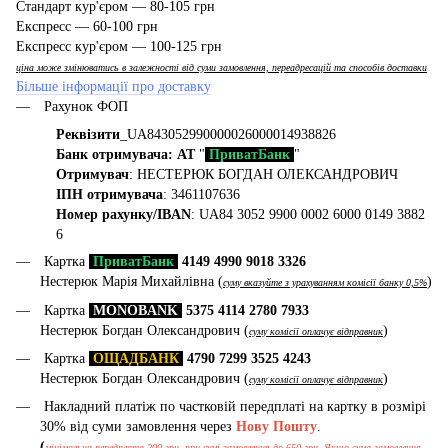
Стандарт кур'єром — 80-105 грн
Експресс — 60-100 грн
Експресс кур'єром — 100-125 грн
ціна може змінюватись в залежності від суми замовлення, переадресацій та способів доставки
Більше інформації про доставку
Рахунок ФОП
Реквізити
_UA843052990000026000014938826
Банк отримувача: АТ
"
ПриватБанк
"
Отримувач
: НЕСТЕРЮК БОГДАН ОЛЕКСАНДРОВИЧ
ІПН отримувача
: 3461107636
Номер рахунку/IBAN
: UA84 3052 9900 0002 6000 0149 3882
6
Картка
ПриватБанк
4149 4990 9018 3326
Нестерюк Марія Михайлівна (
)
суму вказуйте з урахуванням комісії банку 0,5%
Картка
MONOBANK
5375 4114 2780 7933
Нестерюк Богдан Олександрович (
)
суму комісії оплачує відправник
Картка
ОЩАДБАНК
4790 7299 3525 4243
Нестерюк Богдан Олександрович (
)
суму комісії оплачує відправник
Накладний платіж по частковій передплаті на картку в розмірі
30% від суми замовлення через
Нову Пошту
.
(
мінімальна передплата 200 грн, при сумі замовлення до 650 грн. Якщо сума замовлення