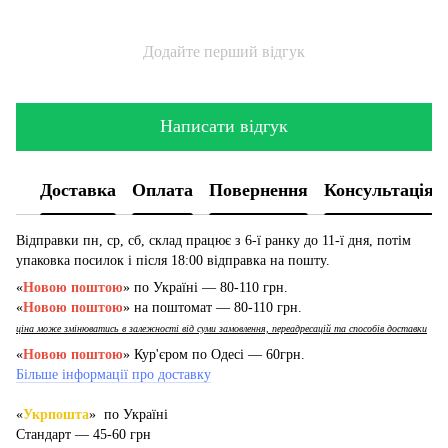
Додайте перший відгук
Написати відгук
Доставка
Оплата
Повернення
Консультація
Відправки пн, ср, сб, склад працює з 6-ї ранку до 11-ї дня, потім
упаковка посилок і після 18:00 відправка на пошту.
«
Новою поштою
» по Україні — 80-110 грн.
«
Новою поштою
» на поштомат — 80-110 грн.
ціна може змінюватись в залежності від суми замовлення, переадресацій та способів доставки
«
Новою поштою
» Кур'єром по Одесі — 60грн.
Більше інформації про доставку
«
Укрпошта
» по Україні
Стандарт — 45-60 грн