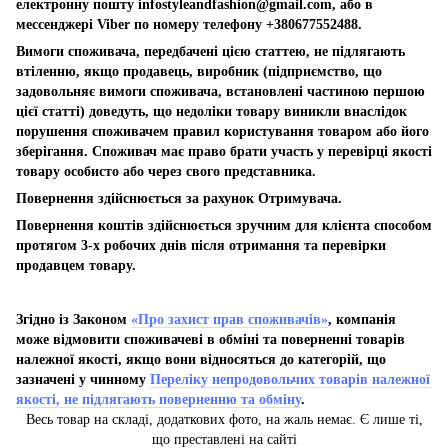
електронну пошту
infostyleandfashion@gmail.com
, або в
мессенджері Viber по номеру телефону +380677552488.
Вимоги споживача, передбачені цією статтею, не підлягають
втіленню, якщо продавець, виробник (підприємство, що
задовольняє вимоги споживача, встановлені частиною першою
цієї статті) доведуть, що недоліки товару виникли внаслідок
порушення споживачем правил користування товаром або його
зберігання. Споживач має право брати участь у перевірці якості
товару особисто або через свого представника.
Повернення здійснюється за рахунок Отримувача.
Повернення коштів здійснюється зручним для клієнта способом
протягом 3-х робочих днів після отримання та перевірки
продавцем товару.
Згідно із Законом
«Про захист прав споживачів»
, компанія
може відмовити споживачеві в обміні та поверненні товарів
належної якості, якщо вони відносяться до категорій, що
зазначені у чинному
Переліку непродовольчих товарів належної
якості, не підлягають поверненню та обміну
.
Весь товар на складі, додаткових фото, на жаль немає. Є лише ті,
що преставлені на сайті