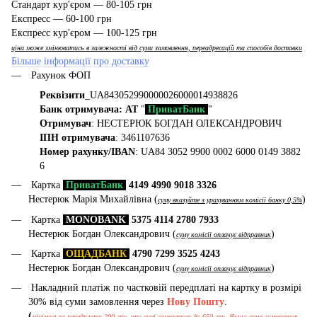
Стандарт кур'єром — 80-105 грн
Експресс — 60-100 грн
Експресс кур'єром — 100-125 грн
ціна може змінюватись в залежності від суми замовлення, переадресацій та способів доставки
Більше інформації про доставку
Рахунок ФОП
Реквізити
_UA843052990000026000014938826
Банк отримувача: АТ
"
ПриватБанк
"
Отримувач
: НЕСТЕРЮК БОГДАН ОЛЕКСАНДРОВИЧ
ІПН отримувача
: 3461107636
Номер рахунку/IBAN
: UA84 3052 9900 0002 6000 0149 3882
6
Картка
ПриватБанк
4149 4990 9018 3326
Нестерюк Марія Михайлівна (
)
суму вказуйте з урахуванням комісії банку 0,5%
Картка
MONOBANK
5375 4114 2780 7933
Нестерюк Богдан Олександрович (
)
суму комісії оплачує відправник
Картка
ОЩАДБАНК
4790 7299 3525 4243
Нестерюк Богдан Олександрович (
)
суму комісії оплачує відправник
Накладний платіж по частковій передплаті на картку в розмірі
30% від суми замовлення через
Нову Пошту
.
(
мінімальна передплата 200 грн, при сумі замовлення до 650 грн. Якщо сума замовлення