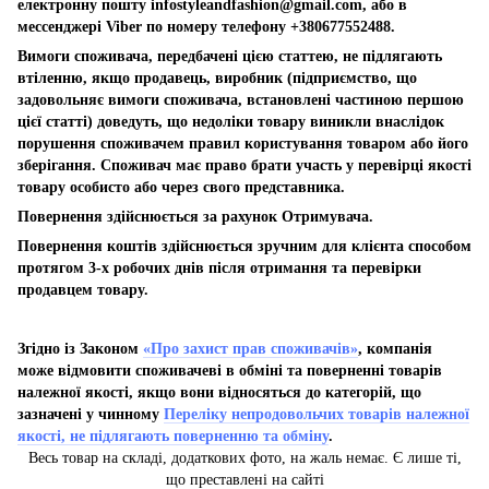
електронну пошту
infostyleandfashion@gmail.com
, або в
мессенджері Viber по номеру телефону +380677552488.
Вимоги споживача, передбачені цією статтею, не підлягають
втіленню, якщо продавець, виробник (підприємство, що
задовольняє вимоги споживача, встановлені частиною першою
цієї статті) доведуть, що недоліки товару виникли внаслідок
порушення споживачем правил користування товаром або його
зберігання. Споживач має право брати участь у перевірці якості
товару особисто або через свого представника.
Повернення здійснюється за рахунок Отримувача.
Повернення коштів здійснюється зручним для клієнта способом
протягом 3-х робочих днів після отримання та перевірки
продавцем товару.
Згідно із Законом
«Про захист прав споживачів»
, компанія
може відмовити споживачеві в обміні та поверненні товарів
належної якості, якщо вони відносяться до категорій, що
зазначені у чинному
Переліку непродовольчих товарів належної
якості, не підлягають поверненню та обміну
.
Весь товар на складі, додаткових фото, на жаль немає. Є лише ті,
що преставлені на сайті