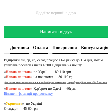
Додайте перший відгук
Написати відгук
Доставка
Оплата
Повернення
Консультація
Відправки пн, ср, сб, склад працює з 6-ї ранку до 11-ї дня, потім
упаковка посилок і після 18:00 відправка на пошту.
«
Новою поштою
» по Україні — 80-110 грн.
«
Новою поштою
» на поштомат — 80-110 грн.
ціна може змінюватись в залежності від суми замовлення, переадресацій та способів доставки
«
Новою поштою
» Кур'єром по Одесі — 60грн.
Більше інформації про доставку
«
Укрпошта
» по Україні
Стандарт — 45-60 грн