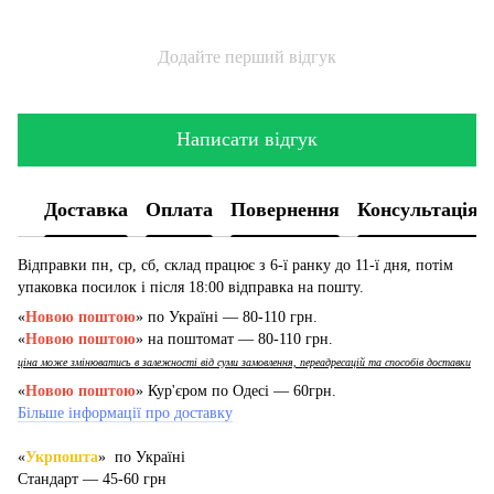
Додайте перший відгук
Написати відгук
Доставка
Оплата
Повернення
Консультація
Відправки пн, ср, сб, склад працює з 6-ї ранку до 11-ї дня, потім
упаковка посилок і після 18:00 відправка на пошту.
«
Новою поштою
» по Україні — 80-110 грн.
«
Новою поштою
» на поштомат — 80-110 грн.
ціна може змінюватись в залежності від суми замовлення, переадресацій та способів доставки
«
Новою поштою
» Кур'єром по Одесі — 60грн.
Більше інформації про доставку
«
Укрпошта
» по Україні
Стандарт — 45-60 грн