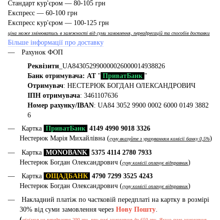
Стандарт кур'єром — 80-105 грн
Експресс — 60-100 грн
Експресс кур'єром — 100-125 грн
ціна може змінюватись в залежності від суми замовлення, переадресацій та способів доставки
Більше інформації про доставку
Рахунок ФОП
Реквізити
_UA843052990000026000014938826
Банк отримувача: АТ
"
ПриватБанк
"
Отримувач
: НЕСТЕРЮК БОГДАН ОЛЕКСАНДРОВИЧ
ІПН отримувача
: 3461107636
Номер рахунку/IBAN
: UA84 3052 9900 0002 6000 0149 3882
6
Картка
ПриватБанк
4149 4990 9018 3326
Нестерюк Марія Михайлівна (
)
суму вказуйте з урахуванням комісії банку 0,5%
Картка
MONOBANK
5375 4114 2780 7933
Нестерюк Богдан Олександрович (
)
суму комісії оплачує відправник
Картка
ОЩАДБАНК
4790 7299 3525 4243
Нестерюк Богдан Олександрович (
)
суму комісії оплачує відправник
Накладний платіж по частковій передплаті на картку в розмірі
30% від суми замовлення через
Нову Пошту
.
(
мінімальна передплата 200 грн, при сумі замовлення до 650 грн. Якщо сума замовлення