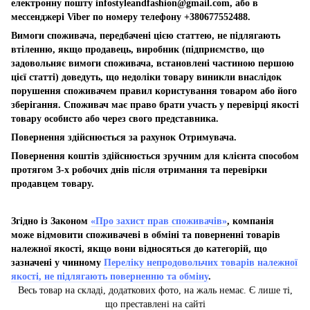
електронну пошту
infostyleandfashion@gmail.com
, або в
мессенджері Viber по номеру телефону +380677552488.
Вимоги споживача, передбачені цією статтею, не підлягають
втіленню, якщо продавець, виробник (підприємство, що
задовольняє вимоги споживача, встановлені частиною першою
цієї статті) доведуть, що недоліки товару виникли внаслідок
порушення споживачем правил користування товаром або його
зберігання. Споживач має право брати участь у перевірці якості
товару особисто або через свого представника.
Повернення здійснюється за рахунок Отримувача.
Повернення коштів здійснюється зручним для клієнта способом
протягом 3-х робочих днів після отримання та перевірки
продавцем товару.
Згідно із Законом
«Про захист прав споживачів»
, компанія
може відмовити споживачеві в обміні та поверненні товарів
належної якості, якщо вони відносяться до категорій, що
зазначені у чинному
Переліку непродовольчих товарів належної
якості, не підлягають поверненню та обміну
.
Весь товар на складі, додаткових фото, на жаль немає. Є лише ті,
що преставлені на сайті