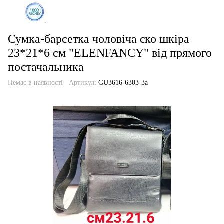
Сумка-барсетка чоловіча єко шкіра
23*21*6 см "ELENFANCY" від прямого
постачальника
Немає в наявності
Артикул:
GU3616-6303-3a