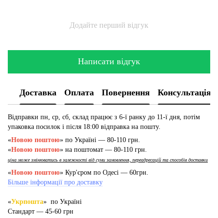
Додайте перший відгук
Написати відгук
Доставка
Оплата
Повернення
Консультація
Відправки пн, ср, сб, склад працює з 6-ї ранку до 11-ї дня, потім
упаковка посилок і після 18:00 відправка на пошту.
«
Новою поштою
» по Україні — 80-110 грн.
«
Новою поштою
» на поштомат — 80-110 грн.
ціна може змінюватись в залежності від суми замовлення, переадресацій та способів доставки
«
Новою поштою
» Кур'єром по Одесі — 60грн.
Більше інформації про доставку
«
Укрпошта
» по Україні
Стандарт — 45-60 грн