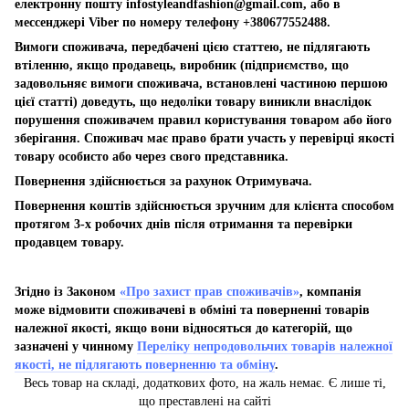
електронну пошту
infostyleandfashion@gmail.com
, або в
мессенджері Viber по номеру телефону +380677552488.
Вимоги споживача, передбачені цією статтею, не підлягають
втіленню, якщо продавець, виробник (підприємство, що
задовольняє вимоги споживача, встановлені частиною першою
цієї статті) доведуть, що недоліки товару виникли внаслідок
порушення споживачем правил користування товаром або його
зберігання. Споживач має право брати участь у перевірці якості
товару особисто або через свого представника.
Повернення здійснюється за рахунок Отримувача.
Повернення коштів здійснюється зручним для клієнта способом
протягом 3-х робочих днів після отримання та перевірки
продавцем товару.
Згідно із Законом
«Про захист прав споживачів»
, компанія
може відмовити споживачеві в обміні та поверненні товарів
належної якості, якщо вони відносяться до категорій, що
зазначені у чинному
Переліку непродовольчих товарів належної
якості, не підлягають поверненню та обміну
.
Весь товар на складі, додаткових фото, на жаль немає. Є лише ті,
що преставлені на сайті