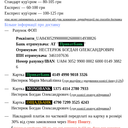
Стандарт кур'єром — 80-105 грн
Експресс — 60-100 грн
Експресс кур'єром — 100-125 грн
ціна може змінюватись в залежності від суми замовлення, переадресацій та способів доставки
Більше інформації про доставку
Рахунок ФОП
Реквізити
_UA843052990000026000014938826
Банк отримувача: АТ
"
ПриватБанк
"
Отримувач
: НЕСТЕРЮК БОГДАН ОЛЕКСАНДРОВИЧ
ІПН отримувача
: 3461107636
Номер рахунку/IBAN
: UA84 3052 9900 0002 6000 0149 3882
6
Картка
ПриватБанк
4149 4990 9018 3326
Нестерюк Марія Михайлівна (
)
суму вказуйте з урахуванням комісії банку 0,5%
Картка
MONOBANK
5375 4114 2780 7933
Нестерюк Богдан Олександрович (
)
суму комісії оплачує відправник
Картка
ОЩАДБАНК
4790 7299 3525 4243
Нестерюк Богдан Олександрович (
)
суму комісії оплачує відправник
Накладний платіж по частковій передплаті на картку в розмірі
30% від суми замовлення через
Нову Пошту
.
(
мінімальна передплата 200 грн, при сумі замовлення до 650 грн. Якщо сума замовлення