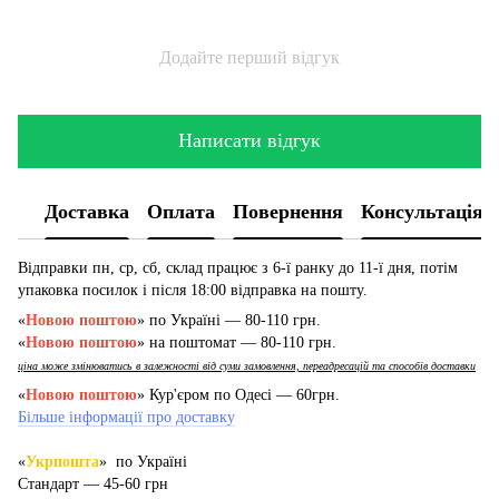
Додайте перший відгук
Написати відгук
Доставка
Оплата
Повернення
Консультація
Відправки пн, ср, сб, склад працює з 6-ї ранку до 11-ї дня, потім
упаковка посилок і після 18:00 відправка на пошту.
«
Новою поштою
» по Україні — 80-110 грн.
«
Новою поштою
» на поштомат — 80-110 грн.
ціна може змінюватись в залежності від суми замовлення, переадресацій та способів доставки
«
Новою поштою
» Кур'єром по Одесі — 60грн.
Більше інформації про доставку
«
Укрпошта
» по Україні
Стандарт — 45-60 грн