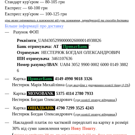
Стандарт кур'єром — 80-105 грн
Експресс — 60-100 грн
Експресс кур'єром — 100-125 грн
ціна може змінюватись в залежності від суми замовлення, переадресацій та способів доставки
Більше інформації про доставку
Рахунок ФОП
Реквізити
_UA843052990000026000014938826
Банк отримувача: АТ
"
ПриватБанк
"
Отримувач
: НЕСТЕРЮК БОГДАН ОЛЕКСАНДРОВИЧ
ІПН отримувача
: 3461107636
Номер рахунку/IBAN
: UA84 3052 9900 0002 6000 0149 3882
6
Картка
ПриватБанк
4149 4990 9018 3326
Нестерюк Марія Михайлівна (
)
суму вказуйте з урахуванням комісії банку 0,5%
Картка
MONOBANK
5375 4114 2780 7933
Нестерюк Богдан Олександрович (
)
суму комісії оплачує відправник
Картка
ОЩАДБАНК
4790 7299 3525 4243
Нестерюк Богдан Олександрович (
)
суму комісії оплачує відправник
Накладний платіж по частковій передплаті на картку в розмірі
30% від суми замовлення через
Нову Пошту
.
(
мінімальна передплата 200 грн, при сумі замовлення до 650 грн. Якщо сума замовлення