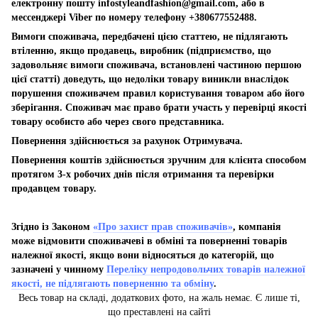
електронну пошту
infostyleandfashion@gmail.com
, або в
мессенджері Viber по номеру телефону +380677552488.
Вимоги споживача, передбачені цією статтею, не підлягають
втіленню, якщо продавець, виробник (підприємство, що
задовольняє вимоги споживача, встановлені частиною першою
цієї статті) доведуть, що недоліки товару виникли внаслідок
порушення споживачем правил користування товаром або його
зберігання. Споживач має право брати участь у перевірці якості
товару особисто або через свого представника.
Повернення здійснюється за рахунок Отримувача.
Повернення коштів здійснюється зручним для клієнта способом
протягом 3-х робочих днів після отримання та перевірки
продавцем товару.
Згідно із Законом
«Про захист прав споживачів»
, компанія
може відмовити споживачеві в обміні та поверненні товарів
належної якості, якщо вони відносяться до категорій, що
зазначені у чинному
Переліку непродовольчих товарів належної
якості, не підлягають поверненню та обміну
.
Весь товар на складі, додаткових фото, на жаль немає. Є лише ті,
що преставлені на сайті