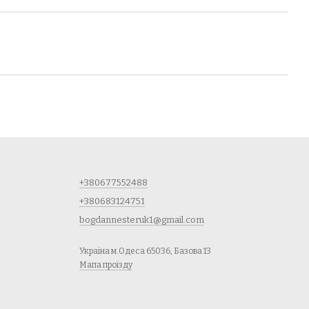
+380677552488
+380683124751
bogdannesteruk1@gmail.com
Україна м.Одеса 65036, Базова 13
Мапа проїзду