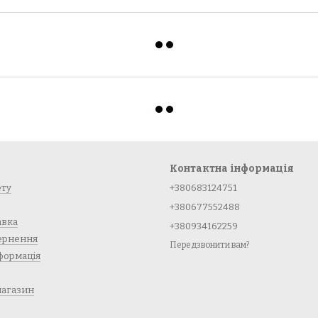
Контактна інформація
ету
+380683124751
+380677552488
авка
+380934162259
вернення
Передзвонити вам?
формація
магазин