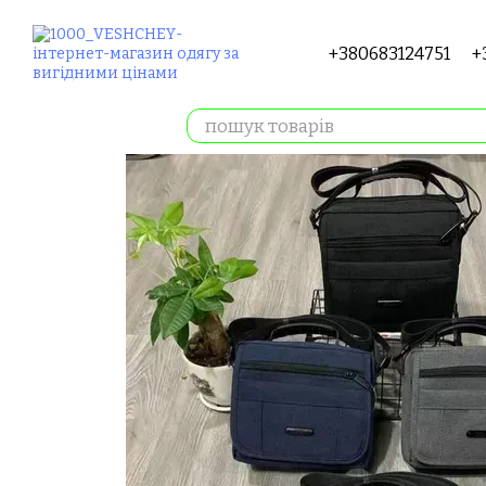
Перейти до основного контенту
+380683124751
+