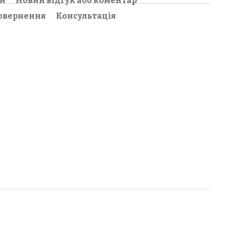
ки
Новий відгук або коментар
овернення
Консультація