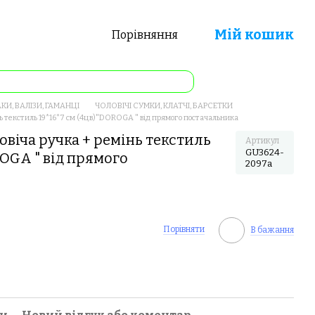
Мій кошик
Порівняння
КИ, ВАЛІЗИ, ГАМАНЦІ
ЧОЛОВІЧІ СУМКИ, КЛАТЧІ, БАРСЕТКИ
ь текстиль 19*16*7 см (4цв)"DOROGA " від прямого постачальника
віча ручка + ремінь текстиль
Артикул
GU3624-
ROGA " від прямого
2097a
Порівняти
В бажання