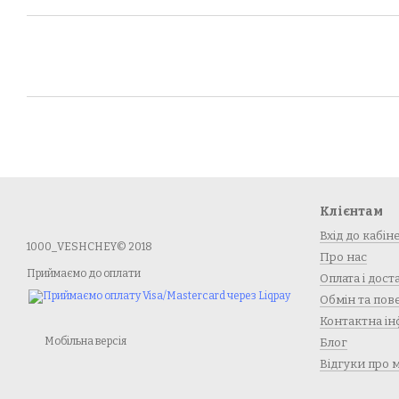
Клієнтам
Вхід до кабін
1000_VESHCHEY© 2018
Про нас
Приймаємо до оплати
Оплата і дост
Обмін та по
Контактна ін
Мобільна версія
Блог
Відгуки про 