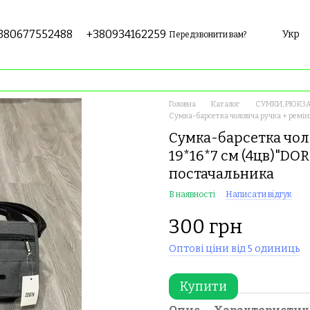
380677552488
+380934162259
Укр
Передзвонити вам?
Головна
Каталог
СУМКИ, РЮКЗА
Сумка-барсетка чоловіча ручка + ремін
Сумка-барсетка чоло
19*16*7 см (4цв)"DO
постачальника
В наявності
Написати відгук
300 грн
Оптові ціни від 5 одиниць
Купити