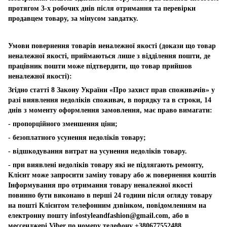
протягом 3-х робочих днів після отримання та перевірки
продавцем товару, за мінусом завдатку.
Умови повернення товарів неналежної якості (докази що товар
неналежної якості, приймаються лише з відділення пошти, де
працівник пошти може підтвердити, що товар прийшов
неналежної якості):
Згідно статті 8 Закону України «Про захист прав споживачів» у
разі виявлення недоліків споживач, в порядку та в строки, 14
днів з моменту оформлення замовлення, має право вимагати:
- пропорційного зменшення ціни;
- безоплатного усунення недоліків товару;
- відшкодування витрат на усунення недоліків товару.
- при виявлені недоліків товару які не підлягають ремонту,
Клієнт може запросити заміну товару або ж повернення коштів
Інформування про отримання товару неналежної якості
повинно бути виконано в перші 24 години після огляду товару
на пошті Клієнтом телефонним дзвінком, повідомленням на
електронну пошту
infostyleandfashion@gmail.com
, або в
мессенджері Viber по номеру телефону +380677552488.