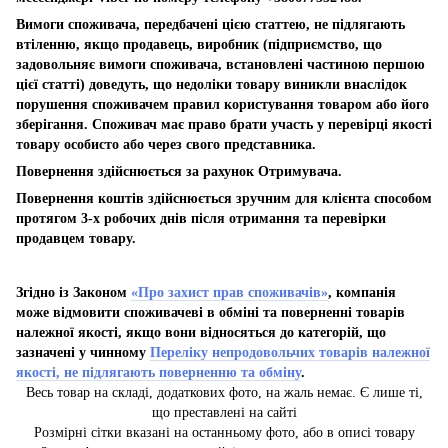
Вимоги споживача, передбачені цією статтею, не підлягають
втіленню, якщо продавець, виробник (підприємство, що
задовольняє вимоги споживача, встановлені частиною першою
цієї статті) доведуть, що недоліки товару виникли внаслідок
порушення споживачем правил користування товаром або його
зберігання. Споживач має право брати участь у перевірці якості
товару особисто або через свого представника.
Повернення здійснюється за рахунок Отримувача.
Повернення коштів здійснюється зручним для клієнта способом
протягом 3-х робочих днів після отримання та перевірки
продавцем товару.
Згідно із Законом
«Про захист прав споживачів»
, компанія
може відмовити споживачеві в обміні та поверненні товарів
належної якості, якщо вони відносяться до категорій, що
зазначені у чинному
Переліку непродовольчих товарів належної
якості, не підлягають поверненню та обміну
.
Весь товар на складі, додаткових фото, на жаль немає. Є лише ті,
що преставлені на сайті
Розмірні сітки вказані на останньому фото, або в описі товару