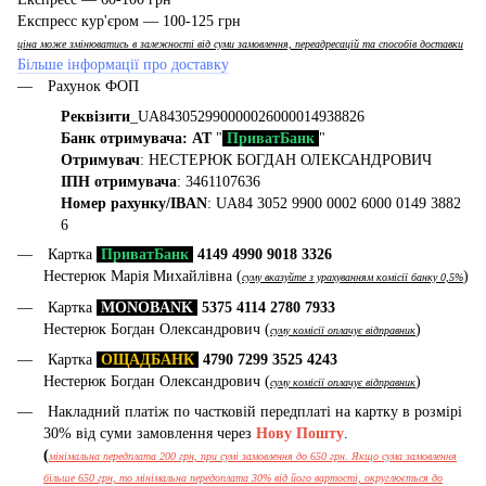
Експресс кур'єром — 100-125 грн
ціна може змінюватись в залежності від суми замовлення, переадресацій та способів доставки
Більше інформації про доставку
Рахунок ФОП
Реквізити
_UA843052990000026000014938826
Банк отримувача: АТ
"
ПриватБанк
"
Отримувач
: НЕСТЕРЮК БОГДАН ОЛЕКСАНДРОВИЧ
ІПН отримувача
: 3461107636
Номер рахунку/IBAN
: UA84 3052 9900 0002 6000 0149 3882
6
Картка
ПриватБанк
4149 4990 9018 3326
Нестерюк Марія Михайлівна (
)
суму вказуйте з урахуванням комісії банку 0,5%
Картка
MONOBANK
5375 4114 2780 7933
Нестерюк Богдан Олександрович (
)
суму комісії оплачує відправник
Картка
ОЩАДБАНК
4790 7299 3525 4243
Нестерюк Богдан Олександрович (
)
суму комісії оплачує відправник
Накладний платіж по частковій передплаті на картку в розмірі
30% від суми замовлення через
Нову Пошту
.
(
мінімальна передплата 200 грн, при сумі замовлення до 650 грн. Якщо сума замовлення
більше 650 грн, то мінімальна передоплата 30% від його вартості, округлюється до