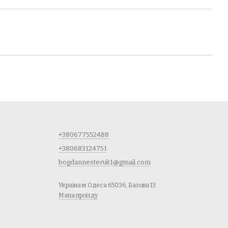
+380677552488
+380683124751
bogdannesteruk1@gmail.com
Україна м.Одеса 65036, Базова 13
Мапа проїзду