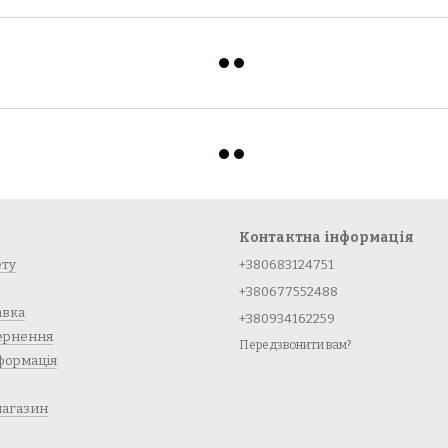
Контактна інформація
ету
+380683124751
+380677552488
авка
+380934162259
вернення
Передзвонити вам?
формація
магазин