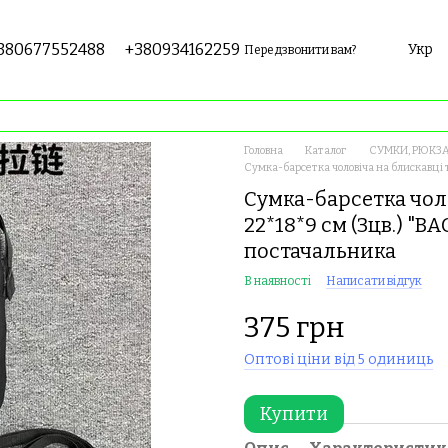
380677552488
+380934162259
Укр
Передзвонити вам?
Головна
Каталог
СУМКИ, РЮКЗА
Сумка-барсетка чоловіча на блискавці 
Сумка-барсетка чол
22*18*9 см (3цв.) "B
постачальника
В наявності
Написати відгук
375 грн
Оптові ціни від 5 одиниць
Купити