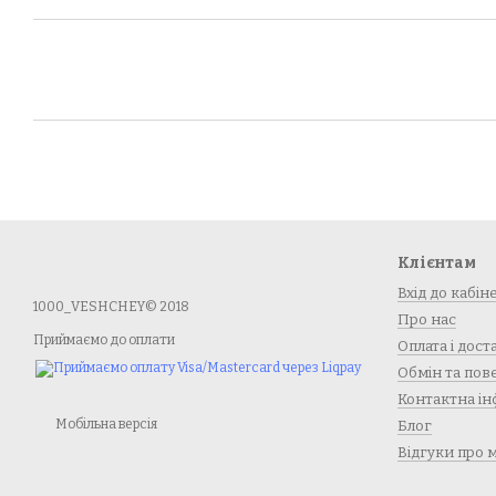
Клієнтам
Вхід до кабін
1000_VESHCHEY© 2018
Про нас
Приймаємо до оплати
Оплата і дост
Обмін та по
Контактна ін
Мобільна версія
Блог
Відгуки про 