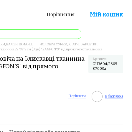
Мій кошик
Порівняння
КИ, ВАЛІЗИ, ГАМАНЦІ
ЧОЛОВІЧІ СУМКИ, КЛАТЧІ, БАРСЕТКИ
тканинна 22*18*9 см (3цв.) "BAGFON'S" від прямого постачальника
овіча на блискавці тканинна
Артикул
GU3604/3605-
AGFON'S" від прямого
87003a
Порівняти
В бажання