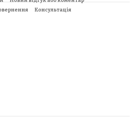
ки
Новий відгук або коментар
овернення
Консультація