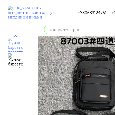
Перейти до основного контенту
+380683124751
+