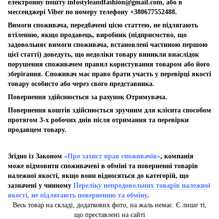
електронну пошту
infostyleandfashion@gmail.com
, або в
мессенджері Viber по номеру телефону +380677552488.
Вимоги споживача, передбачені цією статтею, не підлягають
втіленню, якщо продавець, виробник (підприємство, що
задовольняє вимоги споживача, встановлені частиною першою
цієї статті) доведуть, що недоліки товару виникли внаслідок
порушення споживачем правил користування товаром або його
зберігання. Споживач має право брати участь у перевірці якості
товару особисто або через свого представника.
Повернення здійснюється за рахунок Отримувача.
Повернення коштів здійснюється зручним для клієнта способом
протягом 3-х робочих днів після отримання та перевірки
продавцем товару.
Згідно із Законом
«Про захист прав споживачів»
, компанія
може відмовити споживачеві в обміні та поверненні товарів
належної якості, якщо вони відносяться до категорій, що
зазначені у чинному
Переліку непродовольчих товарів належної
якості, не підлягають поверненню та обміну
.
Весь товар на складі, додаткових фото, на жаль немає. Є лише ті,
що преставлені на сайті