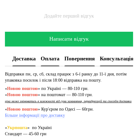
Додайте перший відгук
Написати відгук
Доставка
Оплата
Повернення
Консультація
Відправки пн, ср, сб, склад працює з 6-ї ранку до 11-ї дня, потім
упаковка посилок і після 18:00 відправка на пошту.
«
Новою поштою
» по Україні — 80-110 грн.
«
Новою поштою
» на поштомат — 80-110 грн.
ціна може змінюватись в залежності від суми замовлення, переадресацій та способів доставки
«
Новою поштою
» Кур'єром по Одесі — 60грн.
Більше інформації про доставку
«
Укрпошта
» по Україні
Стандарт — 45-60 грн