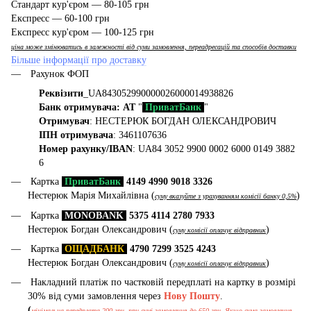
Стандарт кур'єром — 80-105 грн
Експресс — 60-100 грн
Експресс кур'єром — 100-125 грн
ціна може змінюватись в залежності від суми замовлення, переадресацій та способів доставки
Більше інформації про доставку
Рахунок ФОП
Реквізити
_UA843052990000026000014938826
Банк отримувача: АТ
"
ПриватБанк
"
Отримувач
: НЕСТЕРЮК БОГДАН ОЛЕКСАНДРОВИЧ
ІПН отримувача
: 3461107636
Номер рахунку/IBAN
: UA84 3052 9900 0002 6000 0149 3882
6
Картка
ПриватБанк
4149 4990 9018 3326
Нестерюк Марія Михайлівна (
)
суму вказуйте з урахуванням комісії банку 0,5%
Картка
MONOBANK
5375 4114 2780 7933
Нестерюк Богдан Олександрович (
)
суму комісії оплачує відправник
Картка
ОЩАДБАНК
4790 7299 3525 4243
Нестерюк Богдан Олександрович (
)
суму комісії оплачує відправник
Накладний платіж по частковій передплаті на картку в розмірі
30% від суми замовлення через
Нову Пошту
.
(
мінімальна передплата 200 грн, при сумі замовлення до 650 грн. Якщо сума замовлення