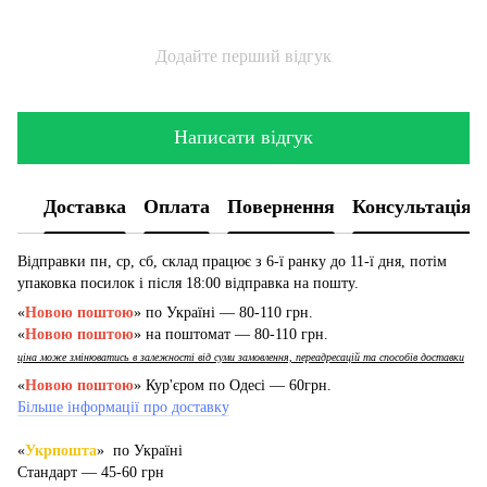
Додайте перший відгук
Написати відгук
Доставка
Оплата
Повернення
Консультація
Відправки пн, ср, сб, склад працює з 6-ї ранку до 11-ї дня, потім
упаковка посилок і після 18:00 відправка на пошту.
«
Новою поштою
» по Україні — 80-110 грн.
«
Новою поштою
» на поштомат — 80-110 грн.
ціна може змінюватись в залежності від суми замовлення, переадресацій та способів доставки
«
Новою поштою
» Кур'єром по Одесі — 60грн.
Більше інформації про доставку
«
Укрпошта
» по Україні
Стандарт — 45-60 грн