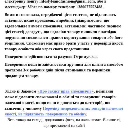
електронну пошту
infostyleandfashion@gmail.com
, або в
мессенджері Viber по номеру телефону +380677552488.
Вимоги споживача, передбачені цією статтею, не підлягають
втіленню, якщо продавець, виробник (підприємство, що
задовольняє вимоги споживача, встановлені частиною першою
цієї статті) доведуть, що недоліки товару виникли внаслідок
порушення споживачем правил користування товаром або його
зберігання. Споживач має право брати участь у перевірці якості
товару особисто або через свого представника.
Повернення здійснюється за рахунок Отримувача.
Повернення коштів здійснюється зручним для клієнта способом
протягом 3-х робочих днів після отримання та перевірки
продавцем товару.
Згідно із Законом
«Про захист прав споживачів»
, компанія
може відмовити споживачеві в обміні та поверненні товарів
належної якості, якщо вони відносяться до категорій, що
зазначені у чинному
Переліку непродовольчих товарів належної
якості, не підлягають поверненню та обміну
.
Весь товар на складі, додаткових фото, на жаль немає. Є лише ті,
що преставлені на сайті