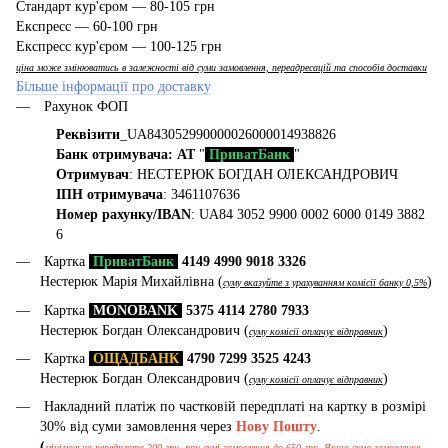
Стандарт кур'єром — 80-105 грн
Експресс — 60-100 грн
Експресс кур'єром — 100-125 грн
ціна може змінюватись в залежності від суми замовлення, переадресацій та способів доставки
Більше інформації про доставку
Рахунок ФОП
Реквізити
_UA843052990000026000014938826
Банк отримувача: АТ
"
ПриватБанк
"
Отримувач
: НЕСТЕРЮК БОГДАН ОЛЕКСАНДРОВИЧ
ІПН отримувача
: 3461107636
Номер рахунку/IBAN
: UA84 3052 9900 0002 6000 0149 3882
6
Картка
ПриватБанк
4149 4990 9018 3326
Нестерюк Марія Михайлівна (
)
суму вказуйте з урахуванням комісії банку 0,5%
Картка
MONOBANK
5375 4114 2780 7933
Нестерюк Богдан Олександрович (
)
суму комісії оплачує відправник
Картка
ОЩАДБАНК
4790 7299 3525 4243
Нестерюк Богдан Олександрович (
)
суму комісії оплачує відправник
Накладний платіж по частковій передплаті на картку в розмірі
30% від суми замовлення через
Нову Пошту
.
(
мінімальна передплата 200 грн, при сумі замовлення до 650 грн. Якщо сума замовлення