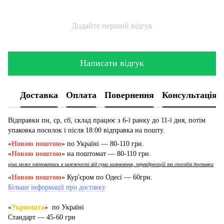
Додайте перший відгук
Написати відгук
Доставка
Оплата
Повернення
Консультація
Відправки пн, ср, сб, склад працює з 6-ї ранку до 11-ї дня, потім
упаковка посилок і після 18:00 відправка на пошту.
«
Новою поштою
» по Україні — 80-110 грн.
«
Новою поштою
» на поштомат — 80-110 грн.
ціна може змінюватись в залежності від суми замовлення, переадресацій та способів доставки
«
Новою поштою
» Кур'єром по Одесі — 60грн.
Більше інформації про доставку
«
Укрпошта
» по Україні
Стандарт — 45-60 грн