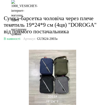
Сумка-барсетка чоловіча через плече
текстиль 19*24*9 см (4цв) "DOROGA"
від прямого постачальника
В наявності
Артикул:
GU3624-2003a