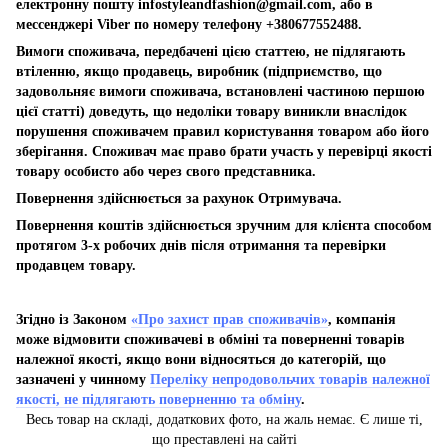
електронну пошту
infostyleandfashion@gmail.com
, або в
мессенджері Viber по номеру телефону +380677552488.
Вимоги споживача, передбачені цією статтею, не підлягають
втіленню, якщо продавець, виробник (підприємство, що
задовольняє вимоги споживача, встановлені частиною першою
цієї статті) доведуть, що недоліки товару виникли внаслідок
порушення споживачем правил користування товаром або його
зберігання. Споживач має право брати участь у перевірці якості
товару особисто або через свого представника.
Повернення здійснюється за рахунок Отримувача.
Повернення коштів здійснюється зручним для клієнта способом
протягом 3-х робочих днів після отримання та перевірки
продавцем товару.
Згідно із Законом
«Про захист прав споживачів»
, компанія
може відмовити споживачеві в обміні та поверненні товарів
належної якості, якщо вони відносяться до категорій, що
зазначені у чинному
Переліку непродовольчих товарів належної
якості, не підлягають поверненню та обміну
.
Весь товар на складі, додаткових фото, на жаль немає. Є лише ті,
що преставлені на сайті