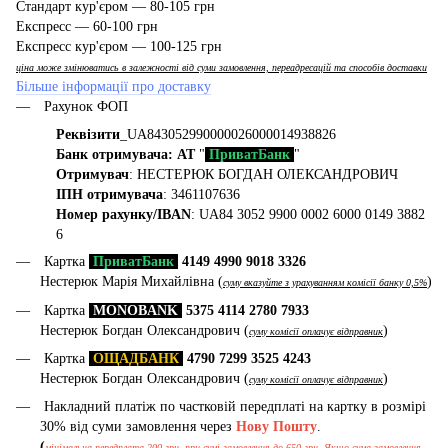
Стандарт кур'єром — 80-105 грн
Експресс — 60-100 грн
Експресс кур'єром — 100-125 грн
ціна може змінюватись в залежності від суми замовлення, переадресацій та способів доставки
Більше інформації про доставку
Рахунок ФОП
Реквізити
_UA843052990000026000014938826
Банк отримувача: АТ
"
ПриватБанк
"
Отримувач
: НЕСТЕРЮК БОГДАН ОЛЕКСАНДРОВИЧ
ІПН отримувача
: 3461107636
Номер рахунку/IBAN
: UA84 3052 9900 0002 6000 0149 3882
6
Картка
ПриватБанк
4149 4990 9018 3326
Нестерюк Марія Михайлівна (
)
суму вказуйте з урахуванням комісії банку 0,5%
Картка
MONOBANK
5375 4114 2780 7933
Нестерюк Богдан Олександрович (
)
суму комісії оплачує відправник
Картка
ОЩАДБАНК
4790 7299 3525 4243
Нестерюк Богдан Олександрович (
)
суму комісії оплачує відправник
Накладний платіж по частковій передплаті на картку в розмірі
30% від суми замовлення через
Нову Пошту
.
(
мінімальна передплата 200 грн, при сумі замовлення до 650 грн. Якщо сума замовлення