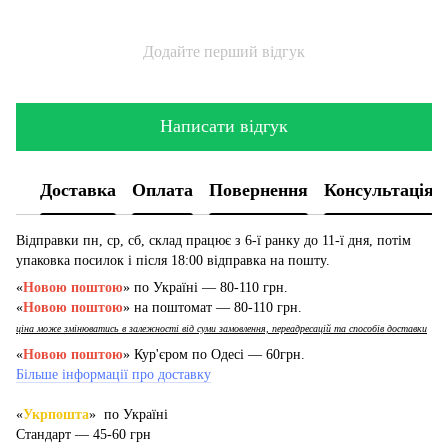
Додайте перший відгук
Написати відгук
Доставка
Оплата
Повернення
Консультація
Відправки пн, ср, сб, склад працює з 6-ї ранку до 11-ї дня, потім
упаковка посилок і після 18:00 відправка на пошту.
«
Новою поштою
» по Україні — 80-110 грн.
«
Новою поштою
» на поштомат — 80-110 грн.
ціна може змінюватись в залежності від суми замовлення, переадресацій та способів доставки
«
Новою поштою
» Кур'єром по Одесі — 60грн.
Більше інформації про доставку
«
Укрпошта
» по Україні
Стандарт — 45-60 грн