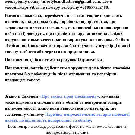
електронну пошту
infostyleandfashion@gmail.com
, або в
мессенджері Viber по номеру телефону +380677552488.
Вимоги споживача, передбачені цією статтею, не підлягають
втіленню, якщо продавець, виробник (підприємство, що
задовольняє вимоги споживача, встановлені частиною першою
цієї статті) доведуть, що недоліки товару виникли внаслідок
порушення споживачем правил користування товаром або його
зберігання. Споживач має право брати участь у перевірці якості
товару особисто або через свого представника.
Повернення здійснюється за рахунок Отримувача.
Повернення коштів здійснюється зручним для клієнта способом
протягом 3-х робочих днів після отримання та перевірки
продавцем товару.
Згідно із Законом
«Про захист прав споживачів»
, компанія
може відмовити споживачеві в обміні та поверненні товарів
належної якості, якщо вони відносяться до категорій, що
зазначені у чинному
Переліку непродовольчих товарів належної
якості, не підлягають поверненню та обміну
.
Весь товар на складі, додаткових фото, на жаль немає. Є лише ті,
що преставлені на сайті