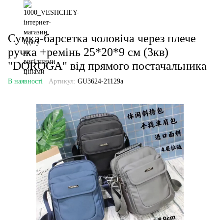
Сумка-барсетка чоловіча через плече
ручка +ремінь 25*20*9 см (3кв)
"DOROGA" від прямого постачальника
В наявності
Артикул:
GU3624-21129a