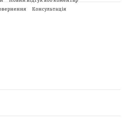
ки
Новий відгук або коментар
овернення
Консультація