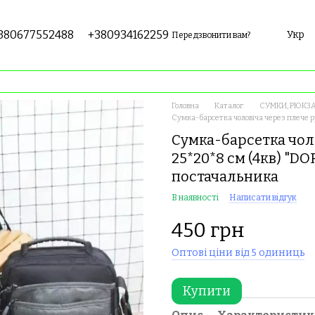
380677552488
+380934162259
Укр
Передзвонити вам?
Головна
Каталог
СУМКИ, РЮКЗА
Сумка-барсетка чоловіча через плече 
Сумка-барсетка чол
25*20*8 см (4кв) "D
постачальника
В наявності
Написати відгук
450 грн
Оптові ціни від 5 одиниць
Купити