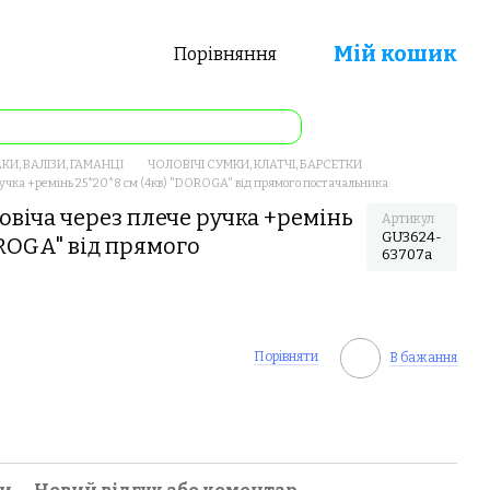
Мій кошик
Порівняння
КИ, ВАЛІЗИ, ГАМАНЦІ
ЧОЛОВІЧІ СУМКИ, КЛАТЧІ, БАРСЕТКИ
ручка +ремінь 25*20*8 см (4кв) "DOROGA" від прямого постачальника
овіча через плече ручка +ремінь
Артикул
GU3624-
OROGA" від прямого
63707a
Порівняти
В бажання