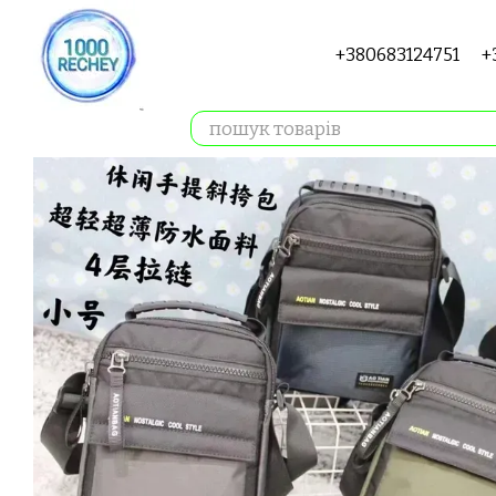
Перейти до основного контенту
+380683124751
+