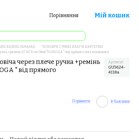
Мій кошик
Порівняння
КИ, ВАЛІЗИ, ГАМАНЦІ
ЧОЛОВІЧІ СУМКИ, КЛАТЧІ, БАРСЕТКИ
учка +ремінь 21*16*8 см (4кв)"DOROGA " від прямого постачальника
овіча через плече ручка +ремінь
Артикул
GU3624-
ROGA " від прямого
4118a
Порівняти
В бажання