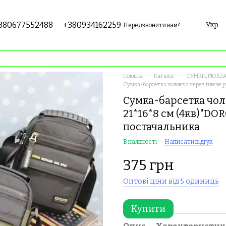
380677552488
+380934162259
Укр
Передзвонити вам?
Головна
Каталог
СУМКИ, РЮКЗА
Сумка-барсетка чоловіча через плече р
Сумка-барсетка чол
21*16*8 см (4кв)"DO
постачальника
В наявності
Написати відгук
375 грн
Оптові ціни від 5 одиниць
Купити