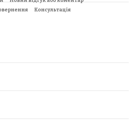
ки
Новий відгук або коментар
овернення
Консультація