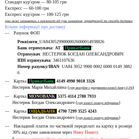
Стандарт кур'єром — 80-105 грн
Експресс — 60-100 грн
Експресс кур'єром — 100-125 грн
ціна може змінюватись в залежності від суми замовлення, переадресацій та способів доставки
Більше інформації про доставку
Рахунок ФОП
Реквізити
_UA843052990000026000014938826
Банк отримувача: АТ
"
ПриватБанк
"
Отримувач
: НЕСТЕРЮК БОГДАН ОЛЕКСАНДРОВИЧ
ІПН отримувача
: 3461107636
Номер рахунку/IBAN
: UA84 3052 9900 0002 6000 0149 3882
6
Картка
ПриватБанк
4149 4990 9018 3326
Нестерюк Марія Михайлівна (
)
суму вказуйте з урахуванням комісії банку 0,5%
Картка
MONOBANK
5375 4114 2780 7933
Нестерюк Богдан Олександрович (
)
суму комісії оплачує відправник
Картка
ОЩАДБАНК
4790 7299 3525 4243
Нестерюк Богдан Олександрович (
)
суму комісії оплачує відправник
Накладний платіж по частковій передплаті на картку в розмірі
30% від суми замовлення через
Нову Пошту
.
(
мінімальна передплата 200 грн, при сумі замовлення до 650 грн. Якщо сума замовлення