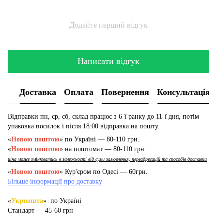
Додайте перший відгук
Написати відгук
Доставка
Оплата
Повернення
Консультація
Відправки пн, ср, сб, склад працює з 6-ї ранку до 11-ї дня, потім
упаковка посилок і після 18:00 відправка на пошту.
«
Новою поштою
» по Україні — 80-110 грн.
«
Новою поштою
» на поштомат — 80-110 грн.
ціна може змінюватись в залежності від суми замовлення, переадресацій та способів доставки
«
Новою поштою
» Кур'єром по Одесі — 60грн.
Більше інформації про доставку
«
Укрпошта
» по Україні
Стандарт — 45-60 грн