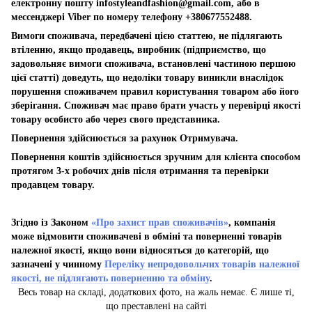
електронну пошту
infostyleandfashion@gmail.com
, або в
мессенджері Viber по номеру телефону +380677552488.
Вимоги споживача, передбачені цією статтею, не підлягають
втіленню, якщо продавець, виробник (підприємство, що
задовольняє вимоги споживача, встановлені частиною першою
цієї статті) доведуть, що недоліки товару виникли внаслідок
порушення споживачем правил користування товаром або його
зберігання. Споживач має право брати участь у перевірці якості
товару особисто або через свого представника.
Повернення здійснюється за рахунок Отримувача.
Повернення коштів здійснюється зручним для клієнта способом
протягом 3-х робочих днів після отримання та перевірки
продавцем товару.
Згідно із Законом
«Про захист прав споживачів»
, компанія
може відмовити споживачеві в обміні та поверненні товарів
належної якості, якщо вони відносяться до категорій, що
зазначені у чинному
Переліку непродовольчих товарів належної
якості, не підлягають поверненню та обміну
.
Весь товар на складі, додаткових фото, на жаль немає. Є лише ті,
що преставлені на сайті