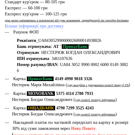
Стандарт кур'єром — 80-105 грн
Експресс — 60-100 грн
Експресс кур'єром — 100-125 грн
ціна може змінюватись в залежності від суми замовлення, переадресацій та способів доставки
Більше інформації про доставку
Рахунок ФОП
Реквізити
_UA843052990000026000014938826
Банк отримувача: АТ
"
ПриватБанк
"
Отримувач
: НЕСТЕРЮК БОГДАН ОЛЕКСАНДРОВИЧ
ІПН отримувача
: 3461107636
Номер рахунку/IBAN
: UA84 3052 9900 0002 6000 0149 3882
6
Картка
ПриватБанк
4149 4990 9018 3326
Нестерюк Марія Михайлівна (
)
суму вказуйте з урахуванням комісії банку 0,5%
Картка
MONOBANK
5375 4114 2780 7933
Нестерюк Богдан Олександрович (
)
суму комісії оплачує відправник
Картка
ОЩАДБАНК
4790 7299 3525 4243
Нестерюк Богдан Олександрович (
)
суму комісії оплачує відправник
Накладний платіж по частковій передплаті на картку в розмірі
30% від суми замовлення через
Нову Пошту
.
(
мінімальна передплата 200 грн, при сумі замовлення до 650 грн. Якщо сума замовлення