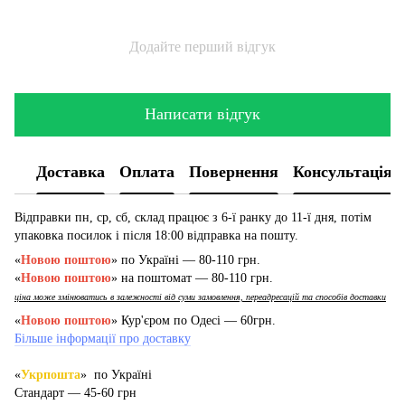
Додайте перший відгук
Написати відгук
Доставка
Оплата
Повернення
Консультація
Відправки пн, ср, сб, склад працює з 6-ї ранку до 11-ї дня, потім
упаковка посилок і після 18:00 відправка на пошту.
«
Новою поштою
» по Україні — 80-110 грн.
«
Новою поштою
» на поштомат — 80-110 грн.
ціна може змінюватись в залежності від суми замовлення, переадресацій та способів доставки
«
Новою поштою
» Кур'єром по Одесі — 60грн.
Більше інформації про доставку
«
Укрпошта
» по Україні
Стандарт — 45-60 грн