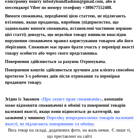
електронну пошту
infostyleandfashion@gmail.com
, або в
мессенджері Viber по номеру телефону +380677552488.
Вимоги споживача, передбачені цією статтею, не підлягають
втіленню, якщо продавець, виробник (підприємство, що
задовольняє вимоги споживача, встановлені частиною першою
цієї статті) доведуть, що недоліки товару виникли внаслідок
порушення споживачем правил користування товаром або його
зберігання. Споживач має право брати участь у перевірці якості
товару особисто або через свого представника.
Повернення здійснюється за рахунок Отримувача.
Повернення коштів здійснюється зручним для клієнта способом
протягом 3-х робочих днів після отримання та перевірки
продавцем товару.
Згідно із Законом
«Про захист прав споживачів»
, компанія
може відмовити споживачеві в обміні та поверненні товарів
належної якості, якщо вони відносяться до категорій, що
зазначені у чинному
Переліку непродовольчих товарів належної
якості, не підлягають поверненню та обміну
.
Весь товар на складі, додаткових фото, на жаль немає. Є лише ті,
що преставлені на сайті