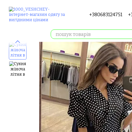
Перейти до основного контенту
+380683124751
+