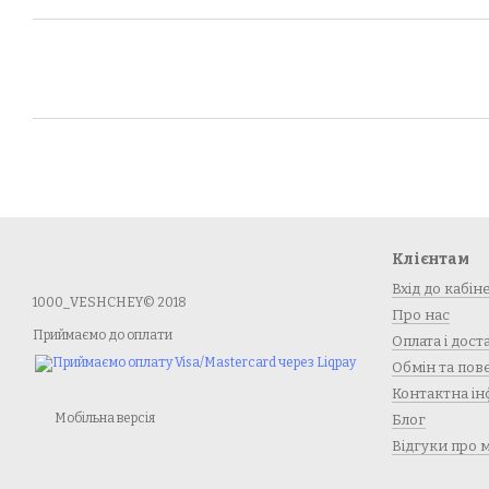
Клієнтам
Вхід до кабін
1000_VESHCHEY© 2018
Про нас
Приймаємо до оплати
Оплата і дост
Обмін та по
Контактна ін
Мобільна версія
Блог
Відгуки про 