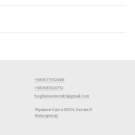
+380677552488
+380683124751
bogdannesteruk1@gmail.com
Україна м.Одеса 65036, Базова 13
Мапа проїзду