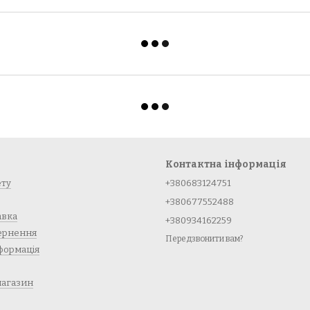
Контактна інформація
ету
+380683124751
+380677552488
авка
+380934162259
вернення
Передзвонити вам?
формація
магазин