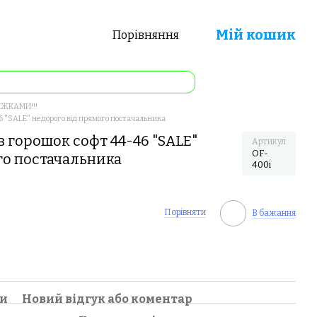
Мій кошик
Порівняння
ИЖКАМИ!!!
46 "SALE" недорого від прямого постачальника
в горошок софт 44-46 "SALE"
Артикул
OF-
го постачальника
400i
Порівняти
В бажання
ки
Новий відгук або коментар