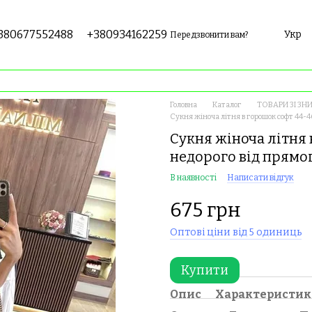
380677552488
+380934162259
Укр
Передзвонити вам?
Головна
Каталог
ТОВАРИ ЗІ ЗН
Сукня жіноча літня в горошок софт 44-
Сукня жіноча літня 
недорого від прямо
В наявності
Написати відгук
675 грн
Оптові ціни від 5 одиниць
Купити
Опис
Характеристи