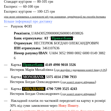
Стандарт кур'єром — 80-105 грн
Експресс — 60-100 грн
Експресс кур'єром — 100-125 грн
ціна може змінюватись в залежності від суми замовлення, переадресацій та способів доставки
Більше інформації про доставку
Рахунок ФОП
Реквізити
_UA843052990000026000014938826
Банк отримувача: АТ
"
ПриватБанк
"
Отримувач
: НЕСТЕРЮК БОГДАН ОЛЕКСАНДРОВИЧ
ІПН отримувача
: 3461107636
Номер рахунку/IBAN
: UA84 3052 9900 0002 6000 0149 3882
6
Картка
ПриватБанк
4149 4990 9018 3326
Нестерюк Марія Михайлівна (
)
суму вказуйте з урахуванням комісії банку 0,5%
Картка
MONOBANK
5375 4114 2780 7933
Нестерюк Богдан Олександрович (
)
суму комісії оплачує відправник
Картка
ОЩАДБАНК
4790 7299 3525 4243
Нестерюк Богдан Олександрович (
)
суму комісії оплачує відправник
Накладний платіж по частковій передплаті на картку в розмірі
30% від суми замовлення через
Нову Пошту
.
(
мінімальна передплата 200 грн, при сумі замовлення до 650 грн. Якщо сума замовлення