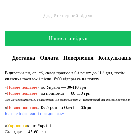
Додайте перший відгук
Написати відгук
Доставка
Оплата
Повернення
Консультація
Відправки пн, ср, сб, склад працює з 6-ї ранку до 11-ї дня, потім
упаковка посилок і після 18:00 відправка на пошту.
«
Новою поштою
» по Україні — 80-110 грн.
«
Новою поштою
» на поштомат — 80-110 грн.
ціна може змінюватись в залежності від суми замовлення, переадресацій та способів доставки
«
Новою поштою
» Кур'єром по Одесі — 60грн.
Більше інформації про доставку
«
Укрпошта
» по Україні
Стандарт — 45-60 грн