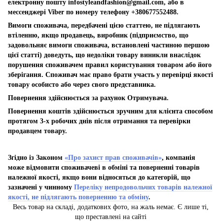
електронну пошту
infostyleandfashion@gmail.com
, або в
мессенджері Viber по номеру телефону +380677552488.
Вимоги споживача, передбачені цією статтею, не підлягають
втіленню, якщо продавець, виробник (підприємство, що
задовольняє вимоги споживача, встановлені частиною першою
цієї статті) доведуть, що недоліки товару виникли внаслідок
порушення споживачем правил користування товаром або його
зберігання. Споживач має право брати участь у перевірці якості
товару особисто або через свого представника.
Повернення здійснюється за рахунок Отримувача.
Повернення коштів здійснюється зручним для клієнта способом
протягом 3-х робочих днів після отримання та перевірки
продавцем товару.
Згідно із Законом
«Про захист прав споживачів»
, компанія
може відмовити споживачеві в обміні та поверненні товарів
належної якості, якщо вони відносяться до категорій, що
зазначені у чинному
Переліку непродовольчих товарів належної
якості, не підлягають поверненню та обміну
.
Весь товар на складі, додаткових фото, на жаль немає. Є лише ті,
що преставлені на сайті