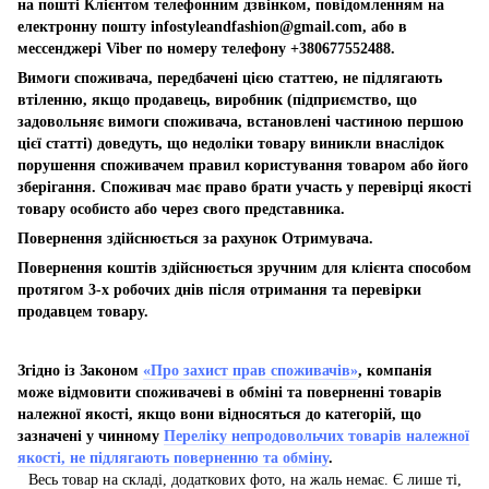
на пошті Клієнтом телефонним дзвінком, повідомленням на
електронну пошту
infostyleandfashion@gmail.com
, або в
мессенджері Viber по номеру телефону +380677552488.
Вимоги споживача, передбачені цією статтею, не підлягають
втіленню, якщо продавець, виробник (підприємство, що
задовольняє вимоги споживача, встановлені частиною першою
цієї статті) доведуть, що недоліки товару виникли внаслідок
порушення споживачем правил користування товаром або його
зберігання. Споживач має право брати участь у перевірці якості
товару особисто або через свого представника.
Повернення здійснюється за рахунок Отримувача.
Повернення коштів здійснюється зручним для клієнта способом
протягом 3-х робочих днів після отримання та перевірки
продавцем товару.
Згідно із Законом
«Про захист прав споживачів»
, компанія
може відмовити споживачеві в обміні та поверненні товарів
належної якості, якщо вони відносяться до категорій, що
зазначені у чинному
Переліку непродовольчих товарів належної
якості, не підлягають поверненню та обміну
.
Весь товар на складі, додаткових фото, на жаль немає. Є лише ті,