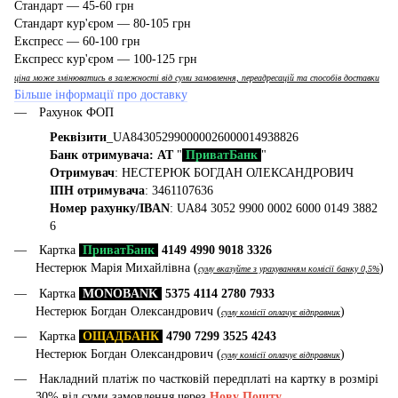
Стандарт — 45-60 грн
Стандарт кур'єром — 80-105 грн
Експресс — 60-100 грн
Експресс кур'єром — 100-125 грн
ціна може змінюватись в залежності від суми замовлення, переадресацій та способів доставки
Більше інформації про доставку
Рахунок ФОП
Реквізити
_UA843052990000026000014938826
Банк отримувача: АТ
"
ПриватБанк
"
Отримувач
: НЕСТЕРЮК БОГДАН ОЛЕКСАНДРОВИЧ
ІПН отримувача
: 3461107636
Номер рахунку/IBAN
: UA84 3052 9900 0002 6000 0149 3882
6
Картка
ПриватБанк
4149 4990 9018 3326
Нестерюк Марія Михайлівна (
)
суму вказуйте з урахуванням комісії банку 0,5%
Картка
MONOBANK
5375 4114 2780 7933
Нестерюк Богдан Олександрович (
)
суму комісії оплачує відправник
Картка
ОЩАДБАНК
4790 7299 3525 4243
Нестерюк Богдан Олександрович (
)
суму комісії оплачує відправник
Накладний платіж по частковій передплаті на картку в розмірі
30% від суми замовлення через
Нову Пошту
.