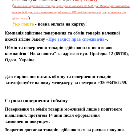
(
мінімальна передплата 200 грн, при сумі замовлення до 650 грн. Якщо сума замовлення
більше 650 грн, то мінімальна передоплата 30% від його вартості, округлюється до
)
цілого числа
Укр пошта
-
повна оплата на картку!
Компанія здійснює повернення та обмін товарів належної
якості згідно Закону
«Про захист прав споживачів»
.
Обмін та повернення товарів здійснюється поштовою
компанією "Нова пошта" за адресою вул. Проїздна 12 (65110),
Одеса, Україна.
Для вирішення питань обміну та повернення товарів -
зателефонуйте нашому менеджеру за номером +380934162259.
Строки повернення і обміну
Повернення та обмін товарів можливий лише з поштового
відділення, протягом 14 днів після оформлення
замовлення покупцем.
Зворотня доставка товарів здійснюється за рахнок покупця.