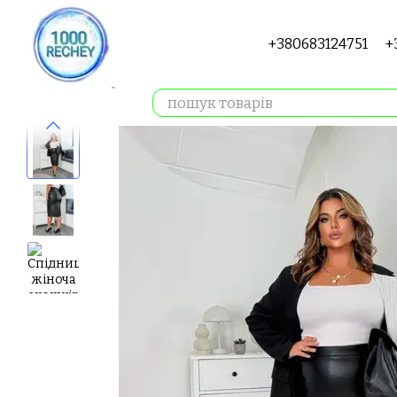
Перейти до основного контенту
+380683124751
+