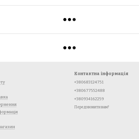
Контактна інформація
ету
+380683124751
+380677552488
авка
+380934162259
вернення
Передзвонити вам?
формація
магазин