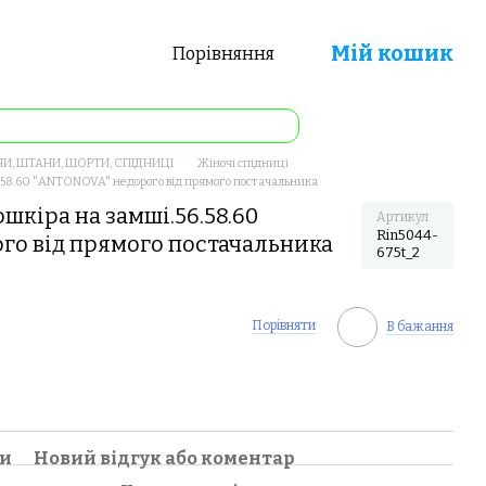
Мій кошик
Порівняння
И, ШТАНИ, ШОРТИ, СПІДНИЦІ
Жіночі спідниці
.58.60 "ANTONOVA" недорого від прямого постачальника
шкіра на замші.56.58.60
Артикул
Rin5044-
го від прямого постачальника
675t_2
Порівняти
В бажання
ки
Новий відгук або коментар