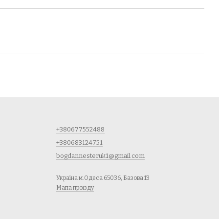
+380677552488
+380683124751
bogdannesteruk1@gmail.com
Україна м.Одеса 65036, Базова 13
Мапа проїзду