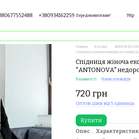
380677552488
+380934162259
Укр
Передзвонити вам?
Головна
Каталог
ЖІНОЧІ ЛОСИН
Спідниця жіноча екошкіра на замші.56
Спідниця жіноча еко
"ANTONOVA" недоро
В наявності
Написати відгук
720 грн
Оптові ціни від 5 одиниць
Купити
Опис
Характеристи