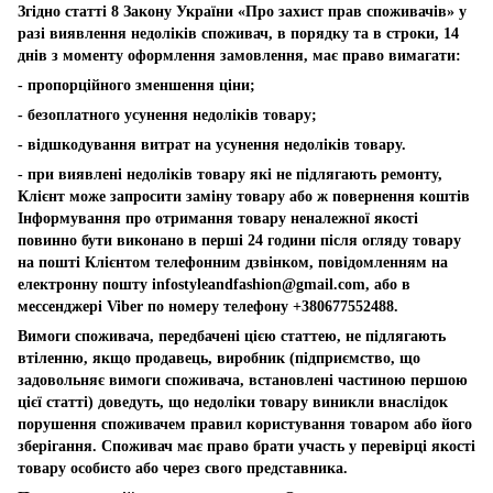
Згідно статті 8 Закону України «Про захист прав споживачів» у
разі виявлення недоліків споживач, в порядку та в строки, 14
днів з моменту оформлення замовлення, має право вимагати:
- пропорційного зменшення ціни;
- безоплатного усунення недоліків товару;
- відшкодування витрат на усунення недоліків товару.
- при виявлені недоліків товару які не підлягають ремонту,
Клієнт може запросити заміну товару або ж повернення коштів
Інформування про отримання товару неналежної якості
повинно бути виконано в перші 24 години після огляду товару
на пошті Клієнтом телефонним дзвінком, повідомленням на
електронну пошту
infostyleandfashion@gmail.com
, або в
мессенджері Viber по номеру телефону +380677552488.
Вимоги споживача, передбачені цією статтею, не підлягають
втіленню, якщо продавець, виробник (підприємство, що
задовольняє вимоги споживача, встановлені частиною першою
цієї статті) доведуть, що недоліки товару виникли внаслідок
порушення споживачем правил користування товаром або його
зберігання. Споживач має право брати участь у перевірці якості
товару особисто або через свого представника.