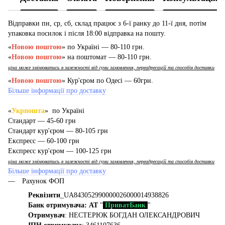
Відправки пн, ср, сб, склад працює з 6-ї ранку до 11-ї дня, потім
упаковка посилок і після 18:00 відправка на пошту.
«
Новою поштою
» по Україні — 80-110 грн.
«
Новою поштою
» на поштомат — 80-110 грн.
ціна може змінюватись в залежності від суми замовлення, переадресацій та способів доставки
«
Новою поштою
» Кур'єром по Одесі — 60грн.
Більше інформації про доставку
«
Укрпошта
» по Україні
Стандарт — 45-60 грн
Стандарт кур'єром — 80-105 грн
Експресс — 60-100 грн
Експресс кур'єром — 100-125 грн
ціна може змінюватись в залежності від суми замовлення, переадресацій та способів доставки
Більше інформації про доставку
Рахунок ФОП
Реквізити
_UA843052990000026000014938826
Банк отримувача: АТ
"
ПриватБанк
"
Отримувач
: НЕСТЕРЮК БОГДАН ОЛЕКСАНДРОВИЧ