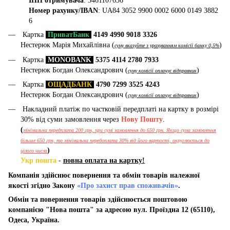
ІПН отримувача
: 3461107636
Номер рахунку/IBAN
: UA84 3052 9900 0002 6000 0149 3882
6
Картка
ПриватБанк
4149 4990 9018 3326
Нестерюк Марія Михайлівна (
)
суму вказуйте з урахуванням комісії банку 0,5%
Картка
MONOBANK
5375 4114 2780 7933
Нестерюк Богдан Олександрович (
)
суму комісії оплачує відправник
Картка
ОЩАДБАНК
4790 7299 3525 4243
Нестерюк Богдан Олександрович (
)
суму комісії оплачує відправник
Накладний платіж по частковій передплаті на картку в розмірі
30% від суми замовлення через
Нову Пошту
.
(
мінімальна передплата 200 грн, при сумі замовлення до 650 грн. Якщо сума замовлення
більше 650 грн, то мінімальна передоплата 30% від його вартості, округлюється до
)
цілого числа
Укр пошта
-
повна оплата на картку!
Компанія здійснює повернення та обмін товарів належної
якості згідно Закону
«Про захист прав споживачів»
.
Обмін та повернення товарів здійснюється поштовою
компанією "Нова пошта" за адресою вул. Проїздна 12 (65110),
Одеса, Україна.