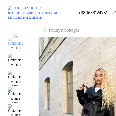
Перейти до основного контенту
+380683124751
+