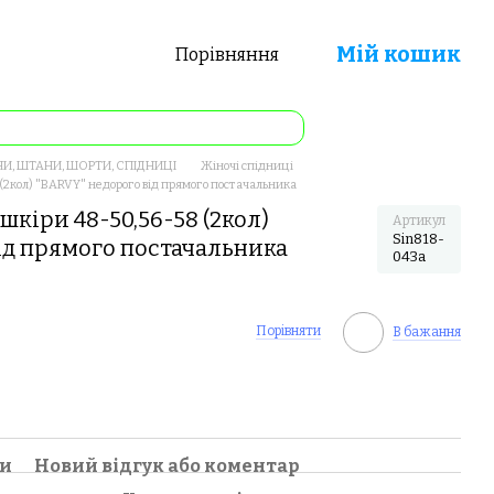
Мій кошик
Порівняння
И, ШТАНИ, ШОРТИ, СПІДНИЦІ
Жіночі спідниці
 (2кол) "BARVY" недорого від прямого постачальника
шкіри 48-50,56-58 (2кол)
Артикул
Sin818-
ід прямого постачальника
043a
Порівняти
В бажання
ки
Новий відгук або коментар