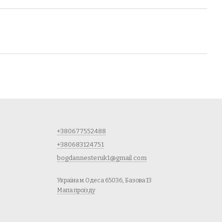
+380677552488
+380683124751
bogdannesteruk1@gmail.com
Україна м.Одеса 65036, Базова 13
Мапа проїзду