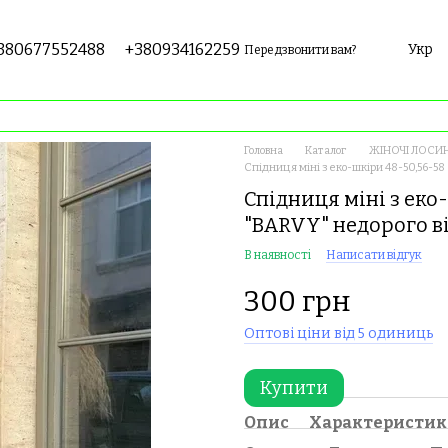
380677552488
+380934162259
Укр
Передзвонити вам?
Головна
Каталог
ЖІНОЧІ ЛОСИН
Спідниця міні з еко-шкіри 48-50,56-58
Спідниця міні з еко-
"BARVY" недорого в
В наявності
Написати відгук
300 грн
Оптові ціни від 5 одиниць
Купити
Опис
Характеристи