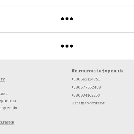
Контактна інформація
ету
+380683124751
+380677552488
авка
+380934162259
вернення
Передзвонити вам?
формація
магазин