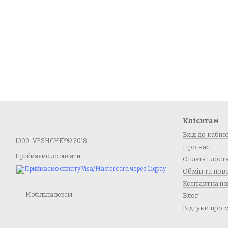
Клієнтам
Вхід до кабін
1000_VESHCHEY© 2018
Про нас
Приймаємо до оплати
Оплата і дост
Обмін та по
Контактна ін
Мобільна версія
Блог
Відгуки про 