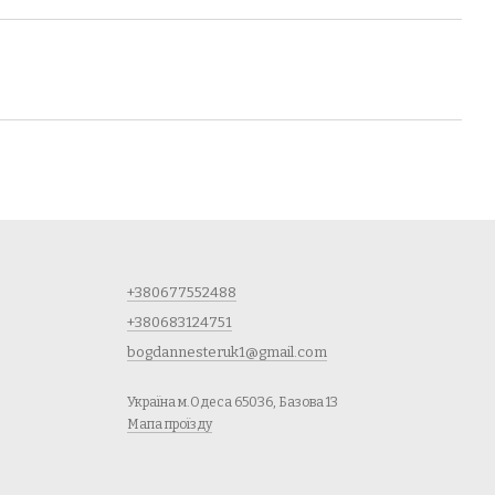
+380677552488
+380683124751
bogdannesteruk1@gmail.com
Україна м.Одеса 65036, Базова 13
Мапа проїзду