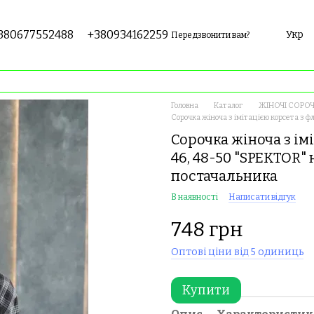
380677552488
+380934162259
Укр
Передзвонити вам?
Головна
Каталог
ЖІНОЧІ СОРОЧ
Сорочка жіноча з імітацією корсета з 
Сорочка жіноча з ім
46, 48-50 "SPEKTOR"
постачальника
В наявності
Написати відгук
748 грн
Оптові ціни від 5 одиниць
Купити