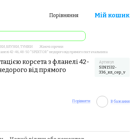
Мій кошик
Порівняння
КИ, БЛУЗКИ, ТУНІКИ
Жіночі сорочки
фланелі 42-46, 48-50 "SPEKTOR" недорого від прямого постачальника
ітацією корсета з фланелі 42-
Артикул
SIN1532-
 недорого від прямого
336_кл_сер_v
Порівняти
В бажання