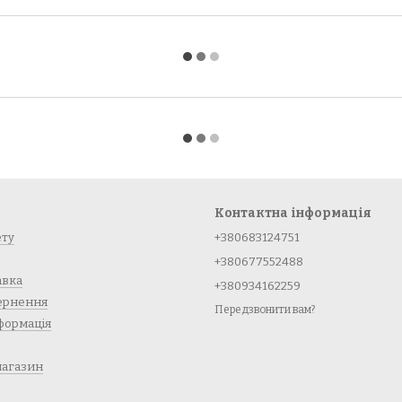
Контактна інформація
ету
+380683124751
+380677552488
авка
+380934162259
вернення
Передзвонити вам?
формація
магазин