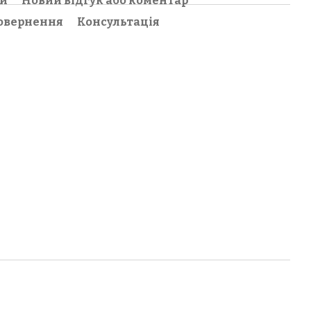
ки
Новий відгук або коментар
овернення
Консультація