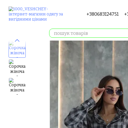
Перейти до основного контенту
+380683124751
+