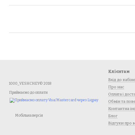
Клієнтам
Вхід до кабін
1000_VESHCHEY© 2018
Про нас
Приймаємо до оплати
Оплата і дост
Обмін та по
Контактна ін
Мобільна версія
Блог
Відгуки про 