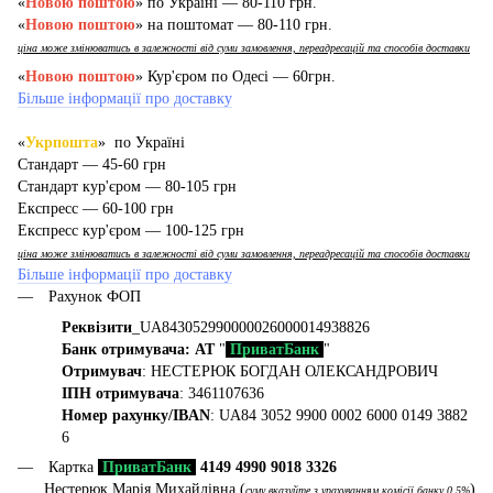
«
Новою поштою
» по Україні — 80-110 грн.
«
Новою поштою
» на поштомат — 80-110 грн.
ціна може змінюватись в залежності від суми замовлення, переадресацій та способів доставки
«
Новою поштою
» Кур'єром по Одесі — 60грн.
Більше інформації про доставку
«
Укрпошта
» по Україні
Стандарт — 45-60 грн
Стандарт кур'єром — 80-105 грн
Експресс — 60-100 грн
Експресс кур'єром — 100-125 грн
ціна може змінюватись в залежності від суми замовлення, переадресацій та способів доставки
Більше інформації про доставку
Рахунок ФОП
Реквізити
_UA843052990000026000014938826
Банк отримувача: АТ
"
ПриватБанк
"
Отримувач
: НЕСТЕРЮК БОГДАН ОЛЕКСАНДРОВИЧ
ІПН отримувача
: 3461107636
Номер рахунку/IBAN
: UA84 3052 9900 0002 6000 0149 3882
6
Картка
ПриватБанк
4149 4990 9018 3326
Нестерюк Марія Михайлівна (
)
суму вказуйте з урахуванням комісії банку 0,5%