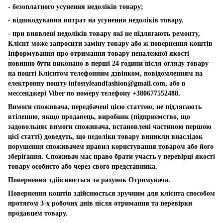
- безоплатного усунення недоліків товару;
- відшкодування витрат на усунення недоліків товару.
- при виявлені недоліків товару які не підлягають ремонту,
Клієнт може запросити заміну товару або ж повернення коштів
Інформування про отримання товару неналежної якості
повинно бути виконано в перші 24 години після огляду товару
на пошті Клієнтом телефонним дзвінком, повідомленням на
електронну пошту
infostyleandfashion@gmail.com
, або в
мессенджері Viber по номеру телефону +380677552488.
Вимоги споживача, передбачені цією статтею, не підлягають
втіленню, якщо продавець, виробник (підприємство, що
задовольняє вимоги споживача, встановлені частиною першою
цієї статті) доведуть, що недоліки товару виникли внаслідок
порушення споживачем правил користування товаром або його
зберігання. Споживач має право брати участь у перевірці якості
товару особисто або через свого представника.
Повернення здійснюється за рахунок Отримувача.
Повернення коштів здійснюється зручним для клієнта способом
протягом 3-х робочих днів після отримання та перевірки
продавцем товару.