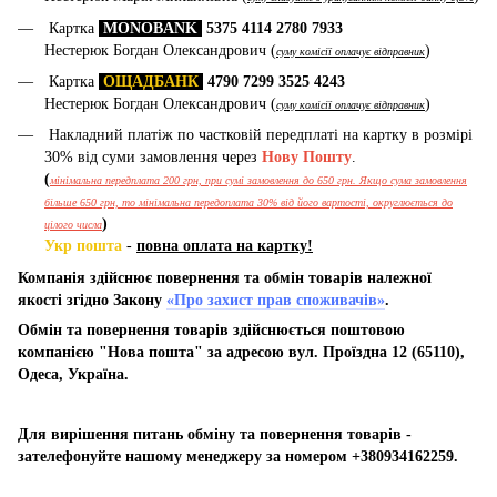
Картка
MONOBANK
5375 4114 2780 7933
Нестерюк Богдан Олександрович (
)
суму комісії оплачує відправник
Картка
ОЩАДБАНК
4790 7299 3525 4243
Нестерюк Богдан Олександрович (
)
суму комісії оплачує відправник
Накладний платіж по частковій передплаті на картку в розмірі
30% від суми замовлення через
Нову Пошту
.
(
мінімальна передплата 200 грн, при сумі замовлення до 650 грн. Якщо сума замовлення
більше 650 грн, то мінімальна передоплата 30% від його вартості, округлюється до
)
цілого числа
Укр пошта
-
повна оплата на картку!
Компанія здійснює повернення та обмін товарів належної
якості згідно Закону
«Про захист прав споживачів»
.
Обмін та повернення товарів здійснюється поштовою
компанією "Нова пошта" за адресою вул. Проїздна 12 (65110),
Одеса, Україна.
Для вирішення питань обміну та повернення товарів -
зателефонуйте нашому менеджеру за номером +380934162259.