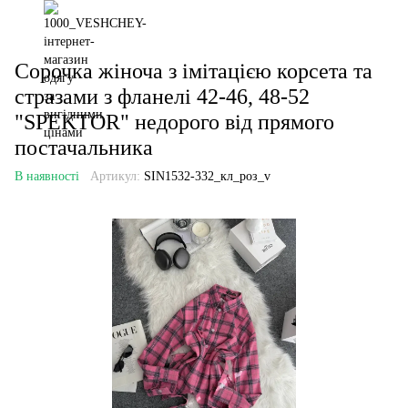
Сорочка жіноча з імітацією корсета та
стразами з фланелі 42-46, 48-52
"SPEKTOR" недорого від прямого
постачальника
В наявності
Артикул:
SIN1532-332_кл_роз_v