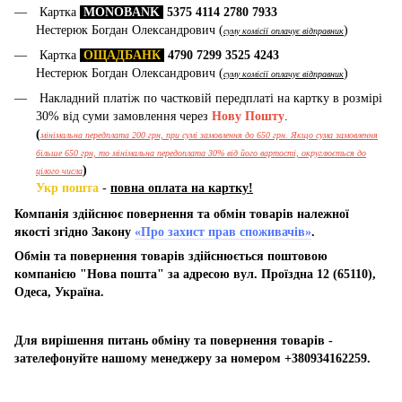
Картка
MONOBANK
5375 4114 2780 7933
Нестерюк Богдан Олександрович (
)
суму комісії оплачує відправник
Картка
ОЩАДБАНК
4790 7299 3525 4243
Нестерюк Богдан Олександрович (
)
суму комісії оплачує відправник
Накладний платіж по частковій передплаті на картку в розмірі
30% від суми замовлення через
Нову Пошту
.
(
мінімальна передплата 200 грн, при сумі замовлення до 650 грн. Якщо сума замовлення
більше 650 грн, то мінімальна передоплата 30% від його вартості, округлюється до
)
цілого числа
Укр пошта
-
повна оплата на картку!
Компанія здійснює повернення та обмін товарів належної
якості згідно Закону
«Про захист прав споживачів»
.
Обмін та повернення товарів здійснюється поштовою
компанією "Нова пошта" за адресою вул. Проїздна 12 (65110),
Одеса, Україна.
Для вирішення питань обміну та повернення товарів -
зателефонуйте нашому менеджеру за номером +380934162259.