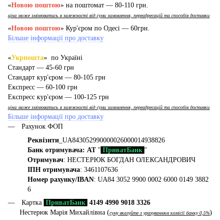
«
Новою поштою
» на поштомат — 80-110 грн.
ціна може змінюватись в залежності від суми замовлення, переадресацій та способів доставки
«
Новою поштою
» Кур'єром по Одесі — 60грн.
Більше інформації про доставку
«
Укрпошта
» по Україні
Стандарт — 45-60 грн
Стандарт кур'єром — 80-105 грн
Експресс — 60-100 грн
Експресс кур'єром — 100-125 грн
ціна може змінюватись в залежності від суми замовлення, переадресацій та способів доставки
Більше інформації про доставку
Рахунок ФОП
Реквізити
_UA843052990000026000014938826
Банк отримувача: АТ
"
ПриватБанк
"
Отримувач
: НЕСТЕРЮК БОГДАН ОЛЕКСАНДРОВИЧ
ІПН отримувача
: 3461107636
Номер рахунку/IBAN
: UA84 3052 9900 0002 6000 0149 3882
6
Картка
ПриватБанк
4149 4990 9018 3326
Нестерюк Марія Михайлівна (
)
суму вказуйте з урахуванням комісії банку 0,5%