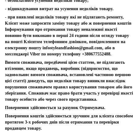
- безоплатного усунення недоліків товару;
- відшкодування витрат на усунення недоліків товару.
- при виявлені недоліків товару які не підлягають ремонту,
Клієнт може запросити заміну товару або ж повернення коштів
Інформування про отримання товару неналежної якості
повинно бути виконано в перші 24 години після огляду товару
на пошті Клієнтом телефонним дзвінком, повідомленням на
електронну пошту
infostyleandfashion@gmail.com
, або в
мессенджері Viber по номеру телефону +380677552488.
Вимоги споживача, передбачені цією статтею, не підлягають
втіленню, якщо продавець, виробник (підприємство, що
задовольняє вимоги споживача, встановлені частиною першою
цієї статті) доведуть, що недоліки товару виникли внаслідок
порушення споживачем правил користування товаром або його
зберігання. Споживач має право брати участь у перевірці якості
товару особисто або через свого представника.
Повернення здійснюється за рахунок Отримувача.
Повернення коштів здійснюється зручним для клієнта способом
протягом 3-х робочих днів після отримання та перевірки
продавцем товару.