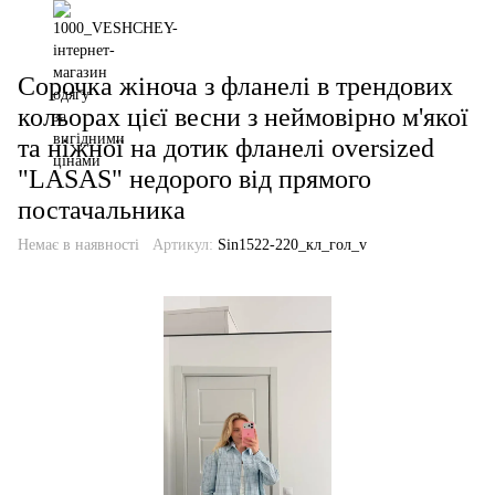
Сорочка жіноча з фланелі в трендових
кольорах цієї весни з неймовірно м'якої
та ніжної на дотик фланелі oversized
"LASAS" недорого від прямого
постачальника
Немає в наявності
Артикул:
Sin1522-220_кл_гол_v