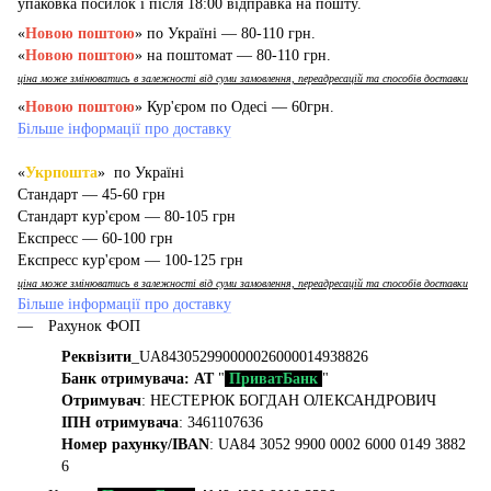
упаковка посилок і після 18:00 відправка на пошту.
«
Новою поштою
» по Україні — 80-110 грн.
«
Новою поштою
» на поштомат — 80-110 грн.
ціна може змінюватись в залежності від суми замовлення, переадресацій та способів доставки
«
Новою поштою
» Кур'єром по Одесі — 60грн.
Більше інформації про доставку
«
Укрпошта
» по Україні
Стандарт — 45-60 грн
Стандарт кур'єром — 80-105 грн
Експресс — 60-100 грн
Експресс кур'єром — 100-125 грн
ціна може змінюватись в залежності від суми замовлення, переадресацій та способів доставки
Більше інформації про доставку
Рахунок ФОП
Реквізити
_UA843052990000026000014938826
Банк отримувача: АТ
"
ПриватБанк
"
Отримувач
: НЕСТЕРЮК БОГДАН ОЛЕКСАНДРОВИЧ
ІПН отримувача
: 3461107636
Номер рахунку/IBAN
: UA84 3052 9900 0002 6000 0149 3882
6