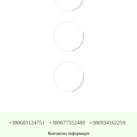
+380683124751
+380677552488
+380934162259
Контактна інформація