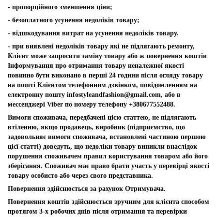
- пропорційного зменшення ціни;
- безоплатного усунення недоліків товару;
- відшкодування витрат на усунення недоліків товару.
- при виявлені недоліків товару які не підлягають ремонту,
Клієнт може запросити заміну товару або ж повернення коштів
Інформування про отримання товару неналежної якості
повинно бути виконано в перші 24 години після огляду товару
на пошті Клієнтом телефонним дзвінком, повідомленням на
електронну пошту
infostyleandfashion@gmail.com
, або в
мессенджері Viber по номеру телефону +380677552488.
Вимоги споживача, передбачені цією статтею, не підлягають
втіленню, якщо продавець, виробник (підприємство, що
задовольняє вимоги споживача, встановлені частиною першою
цієї статті) доведуть, що недоліки товару виникли внаслідок
порушення споживачем правил користування товаром або його
зберігання. Споживач має право брати участь у перевірці якості
товару особисто або через свого представника.
Повернення здійснюється за рахунок Отримувача.
Повернення коштів здійснюється зручним для клієнта способом
протягом 3-х робочих днів після отримання та перевірки