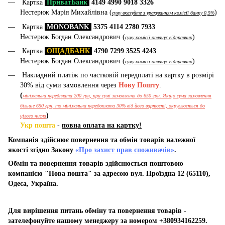
Картка
ПриватБанк
4149 4990 9018 3326
Нестерюк Марія Михайлівна (
)
суму вказуйте з урахуванням комісії банку 0,5%
Картка
MONOBANK
5375 4114 2780 7933
Нестерюк Богдан Олександрович (
)
суму комісії оплачує відправник
Картка
ОЩАДБАНК
4790 7299 3525 4243
Нестерюк Богдан Олександрович (
)
суму комісії оплачує відправник
Накладний платіж по частковій передплаті на картку в розмірі
30% від суми замовлення через
Нову Пошту
.
(
мінімальна передплата 200 грн, при сумі замовлення до 650 грн. Якщо сума замовлення
більше 650 грн, то мінімальна передоплата 30% від його вартості, округлюється до
)
цілого числа
Укр пошта
-
повна оплата на картку!
Компанія здійснює повернення та обмін товарів належної
якості згідно Закону
«Про захист прав споживачів»
.
Обмін та повернення товарів здійснюється поштовою
компанією "Нова пошта" за адресою вул. Проїздна 12 (65110),
Одеса, Україна.
Для вирішення питань обміну та повернення товарів -
зателефонуйте нашому менеджеру за номером +380934162259.