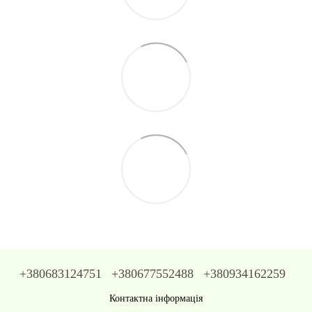
+380683124751
+380677552488
+380934162259
Контактна інформація