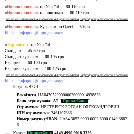
«
Новою поштою
» по Україні — 80-110 грн.
«
Новою поштою
» на поштомат — 80-110 грн.
ціна може змінюватись в залежності від суми замовлення, переадресацій та способів доставки
«
Новою поштою
» Кур'єром по Одесі — 60грн.
Більше інформації про доставку
«
Укрпошта
» по Україні
Стандарт — 45-60 грн
Стандарт кур'єром — 80-105 грн
Експресс — 60-100 грн
Експресс кур'єром — 100-125 грн
ціна може змінюватись в залежності від суми замовлення, переадресацій та способів доставки
Більше інформації про доставку
Рахунок ФОП
Реквізити
_UA843052990000026000014938826
Банк отримувача: АТ
"
ПриватБанк
"
Отримувач
: НЕСТЕРЮК БОГДАН ОЛЕКСАНДРОВИЧ
ІПН отримувача
: 3461107636
Номер рахунку/IBAN
: UA84 3052 9900 0002 6000 0149 3882
6
Картка
ПриватБанк
4149 4990 9018 3326