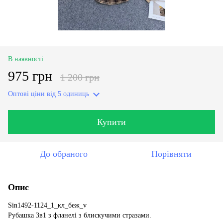
В наявності
975 грн
1 200 грн
Оптові ціни
від 5 одиниць
Купити
До обраного
Порівняти
Опис
Sin1492-1124_1_кл_беж_v
Рубашка 3в1 з фланелі з блискучими стразами.