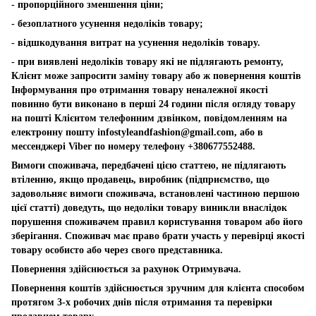
- пропорційного зменшення ціни;
- безоплатного усунення недоліків товару;
- відшкодування витрат на усунення недоліків товару.
- при виявлені недоліків товару які не підлягають ремонту,
Клієнт може запросити заміну товару або ж повернення коштів
Інформування про отримання товару неналежної якості
повинно бути виконано в перші 24 години після огляду товару
на пошті Клієнтом телефонним дзвінком, повідомленням на
електронну пошту
infostyleandfashion@gmail.com
, або в
мессенджері Viber по номеру телефону +380677552488.
Вимоги споживача, передбачені цією статтею, не підлягають
втіленню, якщо продавець, виробник (підприємство, що
задовольняє вимоги споживача, встановлені частиною першою
цієї статті) доведуть, що недоліки товару виникли внаслідок
порушення споживачем правил користування товаром або його
зберігання. Споживач має право брати участь у перевірці якості
товару особисто або через свого представника.
Повернення здійснюється за рахунок Отримувача.
Повернення коштів здійснюється зручним для клієнта способом
протягом 3-х робочих днів після отримання та перевірки