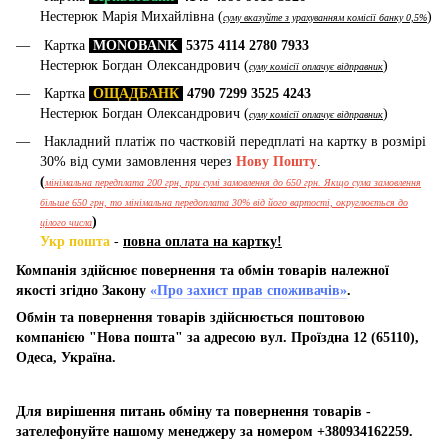
Нестерюк Марія Михайлівна (
)
суму вказуйте з урахуванням комісії банку 0,5%
Картка
MONOBANK
5375 4114 2780 7933
Нестерюк Богдан Олександрович (
)
суму комісії оплачує відправник
Картка
ОЩАДБАНК
4790 7299 3525 4243
Нестерюк Богдан Олександрович (
)
суму комісії оплачує відправник
Накладний платіж по частковій передплаті на картку в розмірі
30% від суми замовлення через
Нову Пошту
.
(
мінімальна передплата 200 грн, при сумі замовлення до 650 грн. Якщо сума замовлення
більше 650 грн, то мінімальна передоплата 30% від його вартості, округлюється до
)
цілого числа
Укр пошта
-
повна оплата на картку!
Компанія здійснює повернення та обмін товарів належної
якості згідно Закону
«Про захист прав споживачів»
.
Обмін та повернення товарів здійснюється поштовою
компанією "Нова пошта" за адресою вул. Проїздна 12 (65110),
Одеса, Україна.
Для вирішення питань обміну та повернення товарів -
зателефонуйте нашому менеджеру за номером +380934162259.