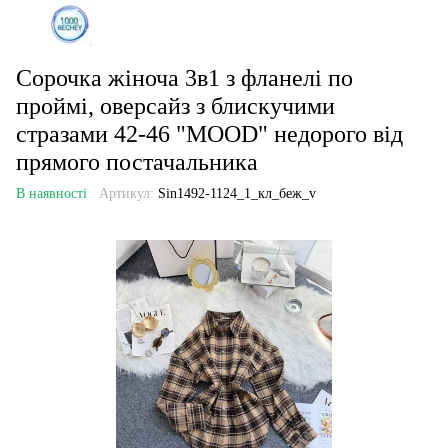
Сорочка жіноча 3в1 з фланелі по
проймі, оверсайз з блискучими
стразами 42-46 "MOOD" недорого від
прямого постачальника
В наявності
Артикул:
Sin1492-1124_1_кл_беж_v