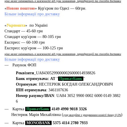
ціна може змінюватись в залежності від суми замовлення, переадресацій та способів доставки
«
Новою поштою
» Кур'єром по Одесі — 60грн.
Більше інформації про доставку
«
Укрпошта
» по Україні
Стандарт — 45-60 грн
Стандарт кур'єром — 80-105 грн
Експресс — 60-100 грн
Експресс кур'єром — 100-125 грн
ціна може змінюватись в залежності від суми замовлення, переадресацій та способів доставки
Більше інформації про доставку
Рахунок ФОП
Реквізити
_UA843052990000026000014938826
Банк отримувача: АТ
"
ПриватБанк
"
Отримувач
: НЕСТЕРЮК БОГДАН ОЛЕКСАНДРОВИЧ
ІПН отримувача
: 3461107636
Номер рахунку/IBAN
: UA84 3052 9900 0002 6000 0149 3882
6
Картка
ПриватБанк
4149 4990 9018 3326
Нестерюк Марія Михайлівна (
)
суму вказуйте з урахуванням комісії банку 0,5%
Картка
MONOBANK
5375 4114 2780 7933