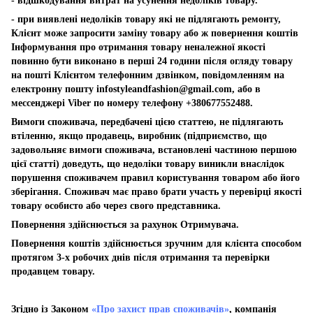
- відшкодування витрат на усунення недоліків товару.
- при виявлені недоліків товару які не підлягають ремонту,
Клієнт може запросити заміну товару або ж повернення коштів
Інформування про отримання товару неналежної якості
повинно бути виконано в перші 24 години після огляду товару
на пошті Клієнтом телефонним дзвінком, повідомленням на
електронну пошту
infostyleandfashion@gmail.com
, або в
мессенджері Viber по номеру телефону +380677552488.
Вимоги споживача, передбачені цією статтею, не підлягають
втіленню, якщо продавець, виробник (підприємство, що
задовольняє вимоги споживача, встановлені частиною першою
цієї статті) доведуть, що недоліки товару виникли внаслідок
порушення споживачем правил користування товаром або його
зберігання. Споживач має право брати участь у перевірці якості
товару особисто або через свого представника.
Повернення здійснюється за рахунок Отримувача.
Повернення коштів здійснюється зручним для клієнта способом
протягом 3-х робочих днів після отримання та перевірки
продавцем товару.
Згідно із Законом
«Про захист прав споживачів»
, компанія