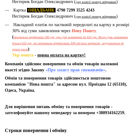
Нестерюк Богдан Олександрович (
)
суму комісії оплачує відправник
Картка
ОЩАДБАНК
4790 7299 3525 4243
Нестерюк Богдан Олександрович (
)
суму комісії оплачує відправник
Накладний платіж по частковій передплаті на картку в розмірі
30% від суми замовлення через
Нову Пошту
.
(
мінімальна передплата 200 грн, при сумі замовлення до 650 грн. Якщо сума замовлення
більше 650 грн, то мінімальна передоплата 30% від його вартості, округлюється до
)
цілого числа
Укр пошта
-
повна оплата на картку!
Компанія здійснює повернення та обмін товарів належної
якості згідно Закону
«Про захист прав споживачів»
.
Обмін та повернення товарів здійснюється поштовою
компанією "Нова пошта" за адресою вул. Проїздна 12 (65110),
Одеса, Україна.
Для вирішення питань обміну та повернення товарів -
зателефонуйте нашому менеджеру за номером +380934162259.
Строки повернення і обміну