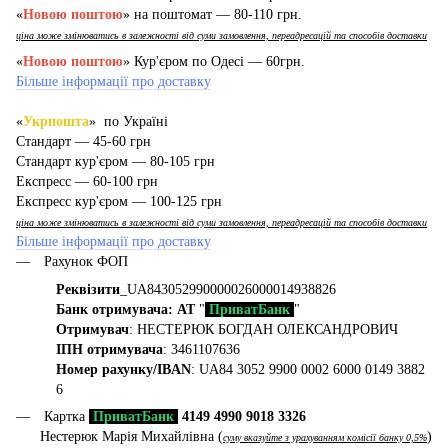
«
Новою поштою
» на поштомат — 80-110 грн.
ціна може змінюватись в залежності від суми замовлення, переадресацій та способів доставки
«
Новою поштою
» Кур'єром по Одесі — 60грн.
Більше інформації про доставку
«
Укрпошта
» по Україні
Стандарт — 45-60 грн
Стандарт кур'єром — 80-105 грн
Експресс — 60-100 грн
Експресс кур'єром — 100-125 грн
ціна може змінюватись в залежності від суми замовлення, переадресацій та способів доставки
Більше інформації про доставку
Рахунок ФОП
Реквізити
_UA843052990000026000014938826
Банк отримувача: АТ
"
ПриватБанк
"
Отримувач
: НЕСТЕРЮК БОГДАН ОЛЕКСАНДРОВИЧ
ІПН отримувача
: 3461107636
Номер рахунку/IBAN
: UA84 3052 9900 0002 6000 0149 3882
6
Картка
ПриватБанк
4149 4990 9018 3326
Нестерюк Марія Михайлівна (
)
суму вказуйте з урахуванням комісії банку 0,5%