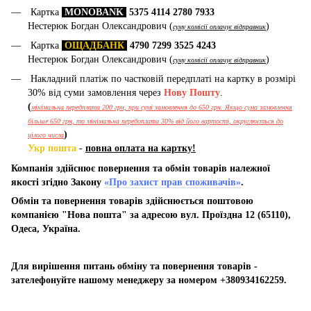
Картка
MONOBANK
5375 4114 2780 7933
Нестерюк Богдан Олександрович (
)
суму комісії оплачує відправник
Картка
ОЩАДБАНК
4790 7299 3525 4243
Нестерюк Богдан Олександрович (
)
суму комісії оплачує відправник
Накладний платіж по частковій передплаті на картку в розмірі
30% від суми замовлення через
Нову Пошту
.
(
мінімальна передплата 200 грн, при сумі замовлення до 650 грн. Якщо сума замовлення
більше 650 грн, то мінімальна передоплата 30% від його вартості, округлюється до
)
цілого числа
Укр пошта
-
повна оплата на картку!
Компанія здійснює повернення та обмін товарів належної
якості згідно Закону
«Про захист прав споживачів»
.
Обмін та повернення товарів здійснюється поштовою
компанією "Нова пошта" за адресою вул. Проїздна 12 (65110),
Одеса, Україна.
Для вирішення питань обміну та повернення товарів -
зателефонуйте нашому менеджеру за номером +380934162259.