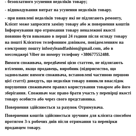
- безоплатного усунення недоліків товару;
- відшкодування витрат на усунення недоліків товару.
- при виявлені недоліків товару які не підлягають ремонту,
Клієнт може запросити заміну товару або ж повернення коштів
Інформування про отримання товару неналежної якості
повинно бути виконано в перші 24 години після огляду товару
на пошті Клієнтом телефонним дзвінком, повідомленням на
електронну пошту
infostyleandfashion@gmail.com
, або в
мессенджері Viber по номеру телефону +380677552488.
Вимоги споживача, передбачені цією статтею, не підлягають
втіленню, якщо продавець, виробник (підприємство, що
задовольняє вимоги споживача, встановлені частиною першою
цієї статті) доведуть, що недоліки товару виникли внаслідок
порушення споживачем правил користування товаром або його
зберігання. Споживач має право брати участь у перевірці якості
товару особисто або через свого представника.
Повернення здійснюється за рахунок Отримувача.
Повернення коштів здійснюється зручним для клієнта способом
протягом 3-х робочих днів після отримання та перевірки
продавцем товару.