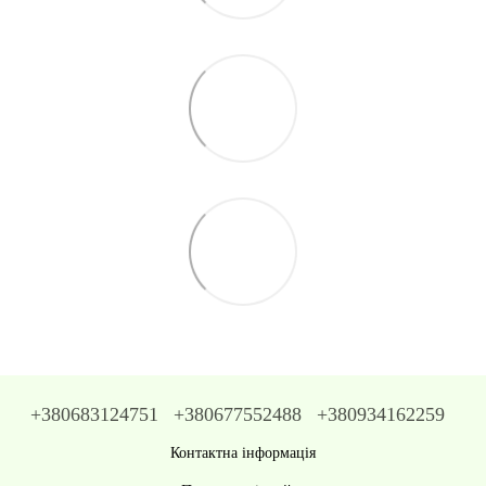
+380683124751
+380677552488
+380934162259
Контактна інформація