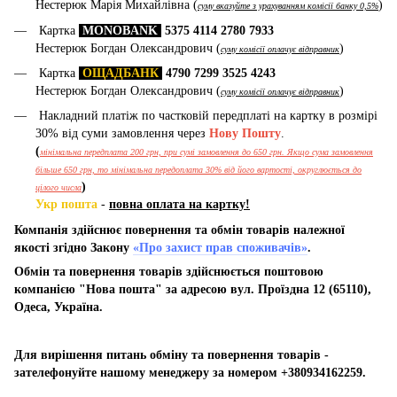
Нестерюк Марія Михайлівна (
)
суму вказуйте з урахуванням комісії банку 0,5%
Картка
MONOBANK
5375 4114 2780 7933
Нестерюк Богдан Олександрович (
)
суму комісії оплачує відправник
Картка
ОЩАДБАНК
4790 7299 3525 4243
Нестерюк Богдан Олександрович (
)
суму комісії оплачує відправник
Накладний платіж по частковій передплаті на картку в розмірі
30% від суми замовлення через
Нову Пошту
.
(
мінімальна передплата 200 грн, при сумі замовлення до 650 грн. Якщо сума замовлення
більше 650 грн, то мінімальна передоплата 30% від його вартості, округлюється до
)
цілого числа
Укр пошта
-
повна оплата на картку!
Компанія здійснює повернення та обмін товарів належної
якості згідно Закону
«Про захист прав споживачів»
.
Обмін та повернення товарів здійснюється поштовою
компанією "Нова пошта" за адресою вул. Проїздна 12 (65110),
Одеса, Україна.
Для вирішення питань обміну та повернення товарів -
зателефонуйте нашому менеджеру за номером +380934162259.