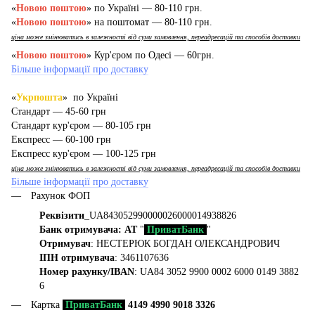
«
Новою поштою
» по Україні — 80-110 грн.
«
Новою поштою
» на поштомат — 80-110 грн.
ціна може змінюватись в залежності від суми замовлення, переадресацій та способів доставки
«
Новою поштою
» Кур'єром по Одесі — 60грн.
Більше інформації про доставку
«
Укрпошта
» по Україні
Стандарт — 45-60 грн
Стандарт кур'єром — 80-105 грн
Експресс — 60-100 грн
Експресс кур'єром — 100-125 грн
ціна може змінюватись в залежності від суми замовлення, переадресацій та способів доставки
Більше інформації про доставку
Рахунок ФОП
Реквізити
_UA843052990000026000014938826
Банк отримувача: АТ
"
ПриватБанк
"
Отримувач
: НЕСТЕРЮК БОГДАН ОЛЕКСАНДРОВИЧ
ІПН отримувача
: 3461107636
Номер рахунку/IBAN
: UA84 3052 9900 0002 6000 0149 3882
6
Картка
ПриватБанк
4149 4990 9018 3326