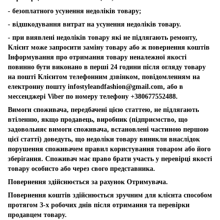
- безоплатного усунення недоліків товару;
- відшкодування витрат на усунення недоліків товару.
- при виявлені недоліків товару які не підлягають ремонту,
Клієнт може запросити заміну товару або ж повернення коштів
Інформування про отримання товару неналежної якості
повинно бути виконано в перші 24 години після огляду товару
на пошті Клієнтом телефонним дзвінком, повідомленням на
електронну пошту
infostyleandfashion@gmail.com
, або в
мессенджері Viber по номеру телефону +380677552488.
Вимоги споживача, передбачені цією статтею, не підлягають
втіленню, якщо продавець, виробник (підприємство, що
задовольняє вимоги споживача, встановлені частиною першою
цієї статті) доведуть, що недоліки товару виникли внаслідок
порушення споживачем правил користування товаром або його
зберігання. Споживач має право брати участь у перевірці якості
товару особисто або через свого представника.
Повернення здійснюється за рахунок Отримувача.
Повернення коштів здійснюється зручним для клієнта способом
протягом 3-х робочих днів після отримання та перевірки
продавцем товару.