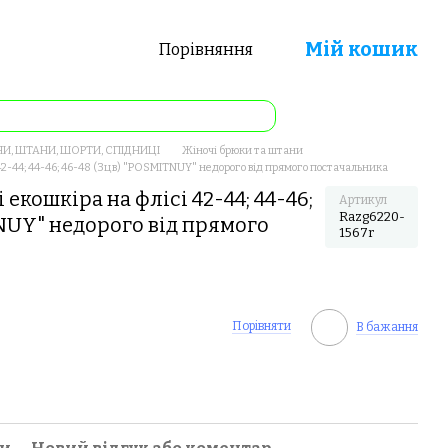
Мій кошик
Порівняння
И, ШТАНИ, ШОРТИ, СПІДНИЦІ
Жіночі брюки та штани
 42-44; 44-46; 46-48 (3цв) "POSMITNUY" недорого від прямого постачальника
екошкіра на флісі 42-44; 44-46;
Артикул
Razg6220-
TNUY" недорого від прямого
1567r
Порівняти
В бажання