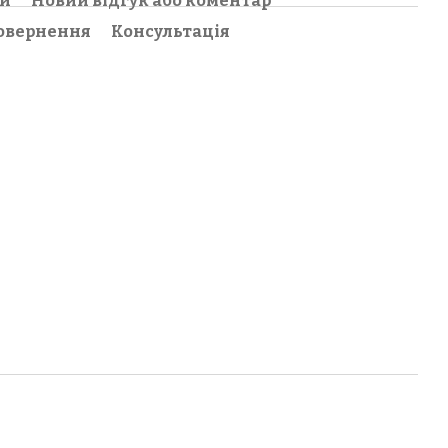
ки
Новий відгук або коментар
овернення
Консультація