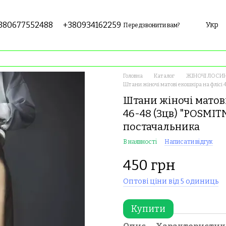
380677552488
+380934162259
Укр
Передзвонити вам?
Головна
Каталог
ЖІНОЧІ ЛОСИН
Штани жіночі матові екошкіра на флісі
Штани жіночі матові 
46-48 (3цв) "POSMI
постачальника
В наявності
Написати відгук
450 грн
Оптові ціни від 5 одиниць
Купити