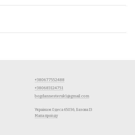
+380677552488
+380683124751
bogdannesteruk1@gmail.com
Україна м.Одеса 65036, Базова 13
Мапа проїзду