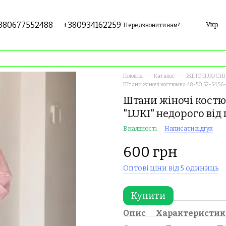
380677552488
+380934162259
Укр
Передзвонити вам?
Головна
Каталог
ЖІНОЧІ ЛОСИН
Штани жіночі костюмка 48-50;52-54;56-
Штани жіночі костюм
"LUKI" недорого ві
В наявності
Написати відгук
600 грн
Оптові ціни від 5 одиниць
Купити
Опис
Характеристи