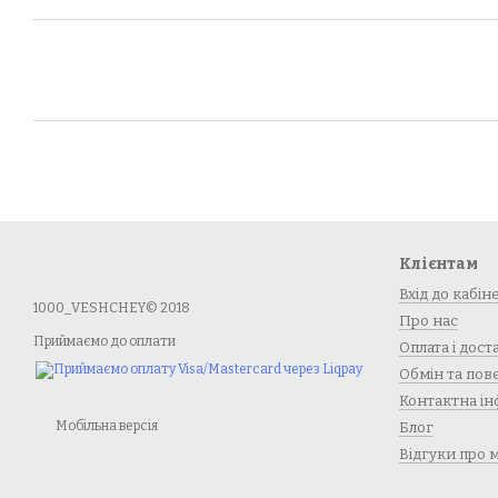
Клієнтам
Вхід до кабін
1000_VESHCHEY© 2018
Про нас
Приймаємо до оплати
Оплата і дост
Обмін та по
Контактна ін
Мобільна версія
Блог
Відгуки про 