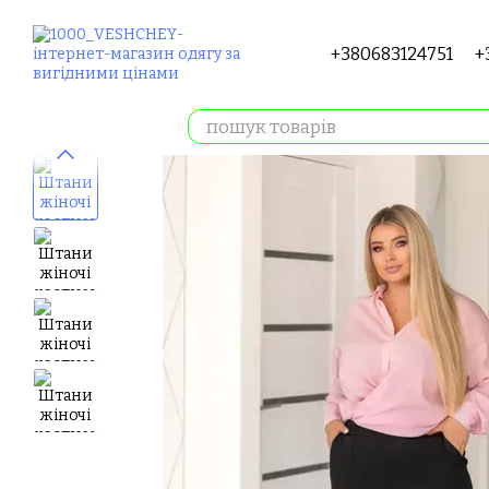
Перейти до основного контенту
+380683124751
+