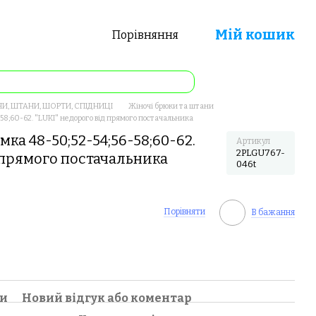
Мій кошик
Порівняння
И, ШТАНИ, ШОРТИ, СПІДНИЦІ
Жіночі брюки та штани
58;60-62. "LUKI" недорого від прямого постачальника
ка 48-50;52-54;56-58;60-62.
Артикул
2PLGU767-
д прямого постачальника
046t
Порівняти
В бажання
ки
Новий відгук або коментар