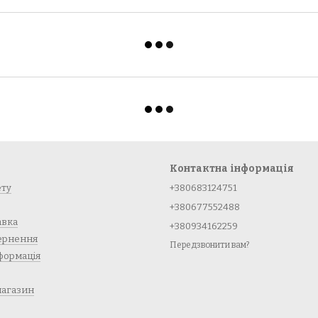
Контактна інформація
ету
+380683124751
+380677552488
авка
+380934162259
вернення
Передзвонити вам?
формація
магазин