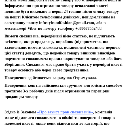
Клієнт може запросити заміну товару або ж повернення коштів
Інформування про отримання товару неналежної якості
повинно бути виконано в перші 24 години після огляду товару
на пошті Клієнтом телефонним дзвінком, повідомленням на
електронну пошту
infostyleandfashion@gmail.com
, або в
мессенджері Viber по номеру телефону +380677552488.
Вимоги споживача, передбачені цією статтею, не підлягають
втіленню, якщо продавець, виробник (підприємство, що
задовольняє вимоги споживача, встановлені частиною першою
цієї статті) доведуть, що недоліки товару виникли внаслідок
порушення споживачем правил користування товаром або його
зберігання. Споживач має право брати участь у перевірці якості
товару особисто або через свого представника.
Повернення здійснюється за рахунок Отримувача.
Повернення коштів здійснюється зручним для клієнта способом
протягом 3-х робочих днів після отримання та перевірки
продавцем товару.
Згідно із Законом
«Про захист прав споживачів»
, компанія
може відмовити споживачеві в обміні та поверненні товарів
належної якості, якщо вони відносяться до категорій, що