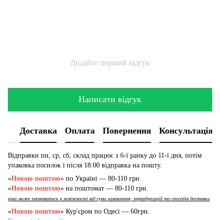
Додайте перший відгук
Написати відгук
Доставка
Оплата
Повернення
Консультація
Відправки пн, ср, сб, склад працює з 6-ї ранку до 11-ї дня, потім
упаковка посилок і після 18:00 відправка на пошту.
«
Новою поштою
» по Україні — 80-110 грн.
«
Новою поштою
» на поштомат — 80-110 грн.
ціна може змінюватись в залежності від суми замовлення, переадресацій та способів доставки
«
Новою поштою
» Кур'єром по Одесі — 60грн.