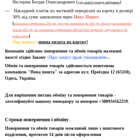
Нестерюк Богдан Олександрович (
)
суму комісії оплачує відправник
Накладний платіж по частковій передплаті на картку в розмірі
30% від суми замовлення через
Нову Пошту
.
(
мінімальна передплата 200 грн, при сумі замовлення до 650 грн. Якщо сума замовлення
більше 650 грн, то мінімальна передоплата 30% від його вартості, округлюється до
)
цілого числа
Укр пошта
-
повна оплата на картку!
Компанія здійснює повернення та обмін товарів належної
якості згідно Закону
«Про захист прав споживачів»
.
Обмін та повернення товарів здійснюється поштовою
компанією "Нова пошта" за адресою вул. Проїздна 12 (65110),
Одеса, Україна.
Для вирішення питань обміну та повернення товарів -
зателефонуйте нашому менеджеру за номером +380934162259.
Строки повернення і обміну
Повернення та обмін товарів можливий лише з поштового
відділення, протягом 14 днів після оформлення