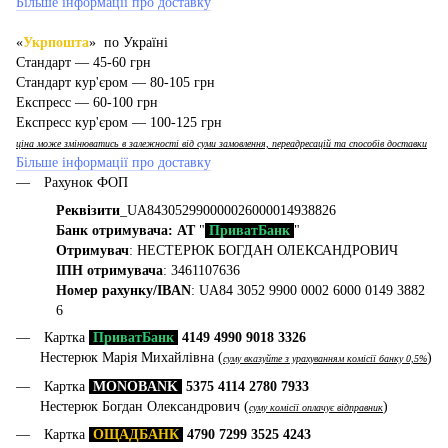
Більше інформації про доставку
«
Укрпошта
» по Україні
Стандарт — 45-60 грн
Стандарт кур'єром — 80-105 грн
Експресс — 60-100 грн
Експресс кур'єром — 100-125 грн
ціна може змінюватись в залежності від суми замовлення, переадресацій та способів доставки
Більше інформації про доставку
Рахунок ФОП
Реквізити
_UA843052990000026000014938826
Банк отримувача: АТ
"
ПриватБанк
"
Отримувач
: НЕСТЕРЮК БОГДАН ОЛЕКСАНДРОВИЧ
ІПН отримувача
: 3461107636
Номер рахунку/IBAN
: UA84 3052 9900 0002 6000 0149 3882
6
Картка
ПриватБанк
4149 4990 9018 3326
Нестерюк Марія Михайлівна (
)
суму вказуйте з урахуванням комісії банку 0,5%
Картка
MONOBANK
5375 4114 2780 7933
Нестерюк Богдан Олександрович (
)
суму комісії оплачує відправник
Картка
ОЩАДБАНК
4790 7299 3525 4243