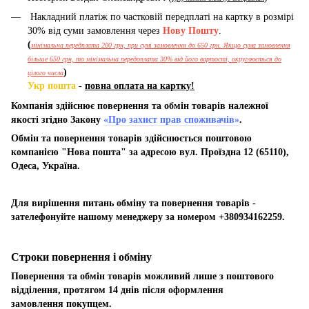
Накладний платіж по частковій передплаті на картку в розмірі
30% від суми замовлення через
Нову Пошту
.
(
мінімальна передплата 200 грн, при сумі замовлення до 650 грн. Якщо сума замовлення
більше 650 грн, то мінімальна передоплата 30% від його вартості, округлюється до
)
цілого числа
Укр пошта
-
повна оплата на картку!
Компанія здійснює повернення та обмін товарів належної
якості згідно Закону
«Про захист прав споживачів»
.
Обмін та повернення товарів здійснюється поштовою
компанією "Нова пошта" за адресою вул. Проїздна 12 (65110),
Одеса, Україна.
Для вирішення питань обміну та повернення товарів -
зателефонуйте нашому менеджеру за номером +380934162259.
Строки повернення і обміну
Повернення та обмін товарів можливий лише з поштового
відділення, протягом 14 днів після оформлення
замовлення покупцем.