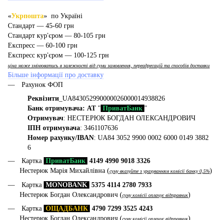
«
Укрпошта
» по Україні
Стандарт — 45-60 грн
Стандарт кур'єром — 80-105 грн
Експресс — 60-100 грн
Експресс кур'єром — 100-125 грн
ціна може змінюватись в залежності від суми замовлення, переадресацій та способів доставки
Більше інформації про доставку
Рахунок ФОП
Реквізити
_UA843052990000026000014938826
Банк отримувача: АТ
"
ПриватБанк
"
Отримувач
: НЕСТЕРЮК БОГДАН ОЛЕКСАНДРОВИЧ
ІПН отримувача
: 3461107636
Номер рахунку/IBAN
: UA84 3052 9900 0002 6000 0149 3882
6
Картка
ПриватБанк
4149 4990 9018 3326
Нестерюк Марія Михайлівна (
)
суму вказуйте з урахуванням комісії банку 0,5%
Картка
MONOBANK
5375 4114 2780 7933
Нестерюк Богдан Олександрович (
)
суму комісії оплачує відправник
Картка
ОЩАДБАНК
4790 7299 3525 4243
Нестерюк Богдан Олександрович (
)
суму комісії оплачує відправник