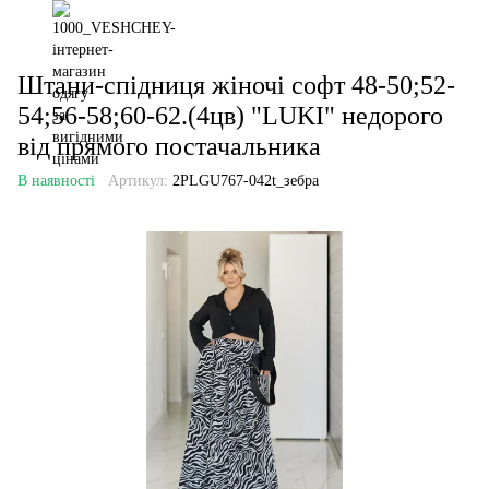
Штани-спідниця жіночі софт 48-50;52-
54;56-58;60-62.(4цв) "LUKI" недорого
від прямого постачальника
В наявності
Артикул:
2PLGU767-042t_зебра