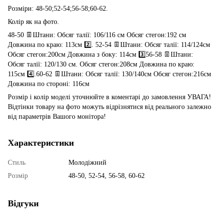
Розміри: 48-50;52-54;56-58;60-62.
Колір як на фото.
48-50 👖Штани: Обсяг талії: 106/116 см Обсяг стегон:192 см
Довжина по краю: 113см 2️⃣. 52-54 👖Штани: Обсяг талії: 114/124см
Обсяг стегон:200см Довжина з боку: 114см 3️⃣56-58 👖Штани:
Обсяг талії: 120/130 см. Обсяг стегон:208см Довжина по краю:
115см 4️⃣.60-62 👖Штани: Обсяг талії: 130/140см Обсяг стегон:216см
Довжина по стороні: 116см
Розмір і колір моделі уточнюйте в коментарі до замовлення УВАГА!
Відтінки товару на фото можуть відрізнятися від реального залежно
від параметрів Вашого монітора!
Характеристики
Стиль
Молодіжний
Розмір
48-50, 52-54, 56-58, 60-62
Відгуки