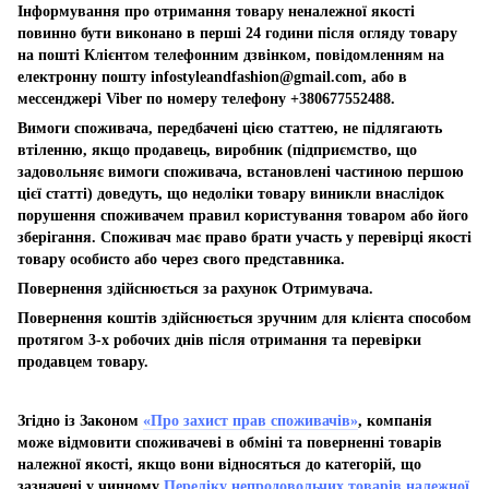
Інформування про отримання товару неналежної якості
повинно бути виконано в перші 24 години після огляду товару
на пошті Клієнтом телефонним дзвінком, повідомленням на
електронну пошту
infostyleandfashion@gmail.com
, або в
мессенджері Viber по номеру телефону +380677552488.
Вимоги споживача, передбачені цією статтею, не підлягають
втіленню, якщо продавець, виробник (підприємство, що
задовольняє вимоги споживача, встановлені частиною першою
цієї статті) доведуть, що недоліки товару виникли внаслідок
порушення споживачем правил користування товаром або його
зберігання. Споживач має право брати участь у перевірці якості
товару особисто або через свого представника.
Повернення здійснюється за рахунок Отримувача.
Повернення коштів здійснюється зручним для клієнта способом
протягом 3-х робочих днів після отримання та перевірки
продавцем товару.
Згідно із Законом
«Про захист прав споживачів»
, компанія
може відмовити споживачеві в обміні та поверненні товарів
належної якості, якщо вони відносяться до категорій, що
зазначені у чинному
Переліку непродовольчих товарів належної