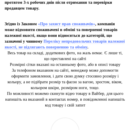
протягом 3-х робочих днів після отримання та перевірки
продавцем товару.
Згідно із Законом
«Про захист прав споживачів»
, компанія
може відмовити споживачеві в обміні та поверненні товарів
належної якості, якщо вони відносяться до категорій, що
зазначені у чинному
Переліку непродовольчих товарів належної
якості, не підлягають поверненню та обміну
.
Весь товар на складі, додаткових фото, на жаль немає. Є лише ті,
що преставлені на сайті
Розмірні сітки вказані на останньому фото, або в описі товару
За телефоном вказаним на сайті, менеджер може допомогти
оформити замовлення, і дати свою думку стосовно розміру і
кольору, а не підібрати розмір та фасон за вагою, зростом, віком,
кольором шкіри, розміром ноги, тощо.
По можливості можемо скинути відео товару в Вайбер, для цього
напишіть на вказаний в контактах номер, в повідомленні напишіть
код товару і свій запит