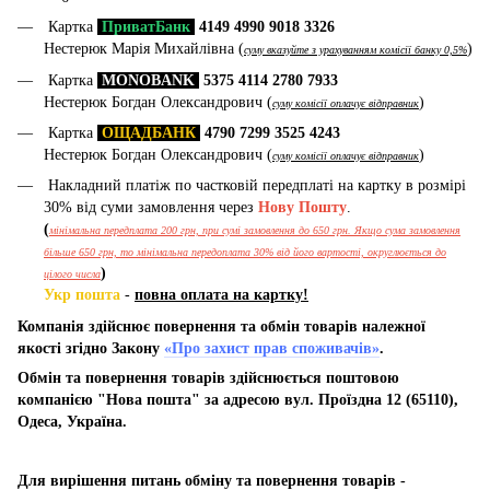
Картка
ПриватБанк
4149 4990 9018 3326
Нестерюк Марія Михайлівна (
)
суму вказуйте з урахуванням комісії банку 0,5%
Картка
MONOBANK
5375 4114 2780 7933
Нестерюк Богдан Олександрович (
)
суму комісії оплачує відправник
Картка
ОЩАДБАНК
4790 7299 3525 4243
Нестерюк Богдан Олександрович (
)
суму комісії оплачує відправник
Накладний платіж по частковій передплаті на картку в розмірі
30% від суми замовлення через
Нову Пошту
.
(
мінімальна передплата 200 грн, при сумі замовлення до 650 грн. Якщо сума замовлення
більше 650 грн, то мінімальна передоплата 30% від його вартості, округлюється до
)
цілого числа
Укр пошта
-
повна оплата на картку!
Компанія здійснює повернення та обмін товарів належної
якості згідно Закону
«Про захист прав споживачів»
.
Обмін та повернення товарів здійснюється поштовою
компанією "Нова пошта" за адресою вул. Проїздна 12 (65110),
Одеса, Україна.
Для вирішення питань обміну та повернення товарів -