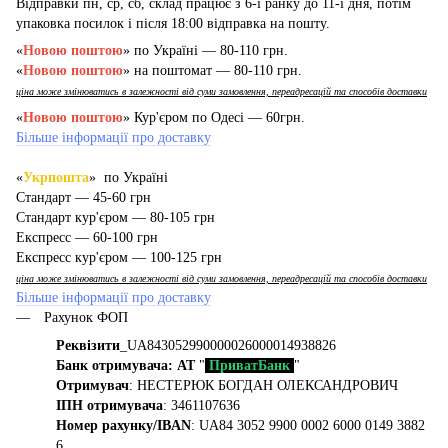
Відправки пн, ср, сб, склад працює з 6-ї ранку до 11-ї дня, потім
упаковка посилок і після 18:00 відправка на пошту.
«
Новою поштою
» по Україні — 80-110 грн.
«
Новою поштою
» на поштомат — 80-110 грн.
ціна може змінюватись в залежності від суми замовлення, переадресацій та способів доставки
«
Новою поштою
» Кур'єром по Одесі — 60грн.
Більше інформації про доставку
«
Укрпошта
» по Україні
Стандарт — 45-60 грн
Стандарт кур'єром — 80-105 грн
Експресс — 60-100 грн
Експресс кур'єром — 100-125 грн
ціна може змінюватись в залежності від суми замовлення, переадресацій та способів доставки
Більше інформації про доставку
Рахунок ФОП
Реквізити
_UA843052990000026000014938826
Банк отримувача: АТ
"
ПриватБанк
"
Отримувач
: НЕСТЕРЮК БОГДАН ОЛЕКСАНДРОВИЧ
ІПН отримувача
: 3461107636
Номер рахунку/IBAN
: UA84 3052 9900 0002 6000 0149 3882
6