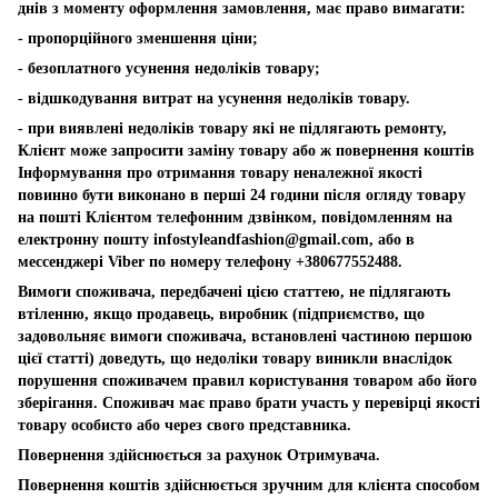
днів з моменту оформлення замовлення, має право вимагати:
- пропорційного зменшення ціни;
- безоплатного усунення недоліків товару;
- відшкодування витрат на усунення недоліків товару.
- при виявлені недоліків товару які не підлягають ремонту,
Клієнт може запросити заміну товару або ж повернення коштів
Інформування про отримання товару неналежної якості
повинно бути виконано в перші 24 години після огляду товару
на пошті Клієнтом телефонним дзвінком, повідомленням на
електронну пошту
infostyleandfashion@gmail.com
, або в
мессенджері Viber по номеру телефону +380677552488.
Вимоги споживача, передбачені цією статтею, не підлягають
втіленню, якщо продавець, виробник (підприємство, що
задовольняє вимоги споживача, встановлені частиною першою
цієї статті) доведуть, що недоліки товару виникли внаслідок
порушення споживачем правил користування товаром або його
зберігання. Споживач має право брати участь у перевірці якості
товару особисто або через свого представника.
Повернення здійснюється за рахунок Отримувача.
Повернення коштів здійснюється зручним для клієнта способом