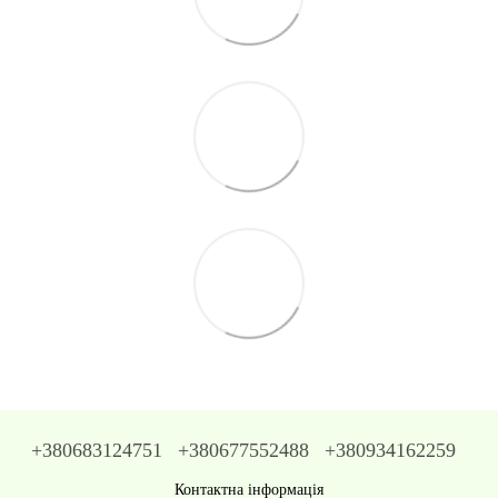
+380683124751
+380677552488
+380934162259
Контактна інформація