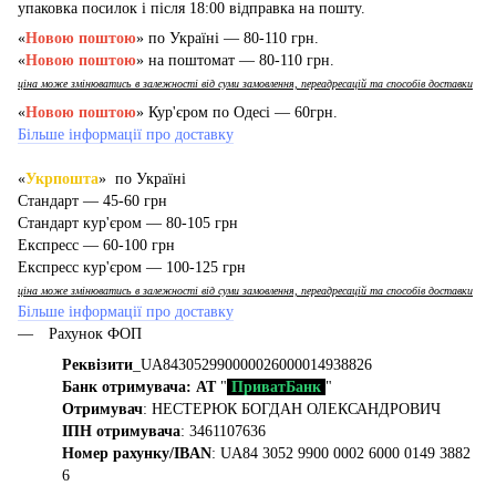
упаковка посилок і після 18:00 відправка на пошту.
«
Новою поштою
» по Україні — 80-110 грн.
«
Новою поштою
» на поштомат — 80-110 грн.
ціна може змінюватись в залежності від суми замовлення, переадресацій та способів доставки
«
Новою поштою
» Кур'єром по Одесі — 60грн.
Більше інформації про доставку
«
Укрпошта
» по Україні
Стандарт — 45-60 грн
Стандарт кур'єром — 80-105 грн
Експресс — 60-100 грн
Експресс кур'єром — 100-125 грн
ціна може змінюватись в залежності від суми замовлення, переадресацій та способів доставки
Більше інформації про доставку
Рахунок ФОП
Реквізити
_UA843052990000026000014938826
Банк отримувача: АТ
"
ПриватБанк
"
Отримувач
: НЕСТЕРЮК БОГДАН ОЛЕКСАНДРОВИЧ
ІПН отримувача
: 3461107636
Номер рахунку/IBAN
: UA84 3052 9900 0002 6000 0149 3882
6