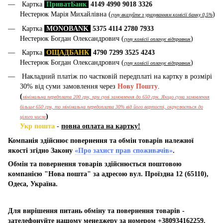
Картка
ПриватБанк
4149 4990 9018 3326
Нестерюк Марія Михайлівна (
)
суму вказуйте з урахуванням комісії банку 0,5%
Картка
MONOBANK
5375 4114 2780 7933
Нестерюк Богдан Олександрович (
)
суму комісії оплачує відправник
Картка
ОЩАДБАНК
4790 7299 3525 4243
Нестерюк Богдан Олександрович (
)
суму комісії оплачує відправник
Накладний платіж по частковій передплаті на картку в розмірі
30% від суми замовлення через
Нову Пошту
.
(
мінімальна передплата 200 грн, при сумі замовлення до 650 грн. Якщо сума замовлення
більше 650 грн, то мінімальна передоплата 30% від його вартості, округлюється до
)
цілого числа
Укр пошта
-
повна оплата на картку!
Компанія здійснює повернення та обмін товарів належної
якості згідно Закону
«Про захист прав споживачів»
.
Обмін та повернення товарів здійснюється поштовою
компанією "Нова пошта" за адресою вул. Проїздна 12 (65110),
Одеса, Україна.
Для вирішення питань обміну та повернення товарів -
зателефонуйте нашому менеджеру за номером +380934162259.