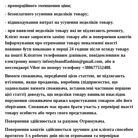
- пропорційного зменшення ціни;
- безоплатного усунення недоліків товару;
- відшкодування витрат на усунення недоліків товару.
- при виявлені недоліків товару які не підлягають ремонту,
Клієнт може запросити заміну товару або ж повернення коштів
Інформування про отримання товару неналежної якості
повинно бути виконано в перші 24 години після огляду товару
на пошті Клієнтом телефонним дзвінком, повідомленням на
електронну пошту
infostyleandfashion@gmail.com
, або в
мессенджері Viber по номеру телефону +380677552488.
Вимоги споживача, передбачені цією статтею, не підлягають
втіленню, якщо продавець, виробник (підприємство, що
задовольняє вимоги споживача, встановлені частиною першою
цієї статті) доведуть, що недоліки товару виникли внаслідок
порушення споживачем правил користування товаром або його
зберігання. Споживач має право брати участь у перевірці якості
товару особисто або через свого представника.
Повернення здійснюється за рахунок Отримувача.
Повернення коштів здійснюється зручним для клієнта способом
протягом 3-х робочих днів після отримання та перевірки