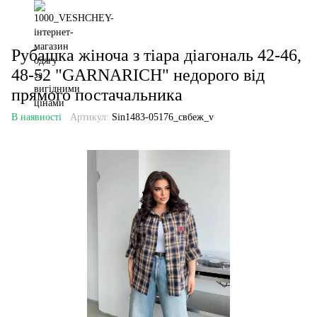
Рубашка жіноча з тіара діагональ 42-46,
48-52 "GARNARICH" недорого від
прямого постачальника
В наявності
Артикул:
Sin1483-05176_свбеж_v