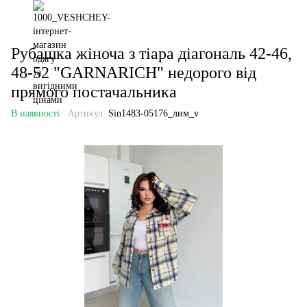
Рубашка жіноча з тіара діагональ 42-46,
48-52 "GARNARICH" недорого від
прямого постачальника
В наявності
Артикул:
Sin1483-05176_лим_v