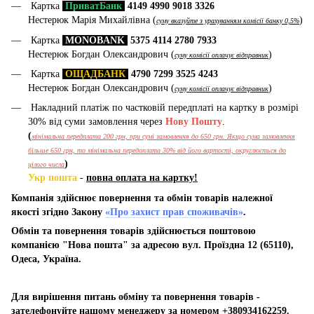
Картка
ПриватБанк
4149 4990 9018 3326
Нестерюк Марія Михайлівна (
)
суму вказуйте з урахуванням комісії банку 0,5%
Картка
MONOBANK
5375 4114 2780 7933
Нестерюк Богдан Олександрович (
)
суму комісії оплачує відправник
Картка
ОЩАДБАНК
4790 7299 3525 4243
Нестерюк Богдан Олександрович (
)
суму комісії оплачує відправник
Накладний платіж по частковій передплаті на картку в розмірі
30% від суми замовлення через
Нову Пошту
.
(
мінімальна передплата 200 грн, при сумі замовлення до 650 грн. Якщо сума замовлення
більше 650 грн, то мінімальна передоплата 30% від його вартості, округлюється до
)
цілого числа
Укр пошта
-
повна оплата на картку!
Компанія здійснює повернення та обмін товарів належної
якості згідно Закону
«Про захист прав споживачів»
.
Обмін та повернення товарів здійснюється поштовою
компанією "Нова пошта" за адресою вул. Проїздна 12 (65110),
Одеса, Україна.
Для вирішення питань обміну та повернення товарів -
зателефонуйте нашому менеджеру за номером +380934162259.