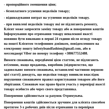
- пропорційного зменшення ціни;
- безоплатного усунення недоліків товару;
- відшкодування витрат на усунення недоліків товару.
- при виявлені недоліків товару які не підлягають ремонту,
Клієнт може запросити заміну товару або ж повернення коштів
Інформування про отримання товару неналежної якості
повинно бути виконано в перші 24 години після огляду товару
на пошті Клієнтом телефонним дзвінком, повідомленням на
електронну пошту
infostyleandfashion@gmail.com
, або в
мессенджері Viber по номеру телефону +380677552488.
Вимоги споживача, передбачені цією статтею, не підлягають
втіленню, якщо продавець, виробник (підприємство, що
задовольняє вимоги споживача, встановлені частиною першою
цієї статті) доведуть, що недоліки товару виникли внаслідок
порушення споживачем правил користування товаром або його
зберігання. Споживач має право брати участь у перевірці якості
товару особисто або через свого представника.
Повернення здійснюється за рахунок Отримувача.
Повернення коштів здійснюється зручним для клієнта способом
протягом 3-х робочих днів після отримання та перевірки