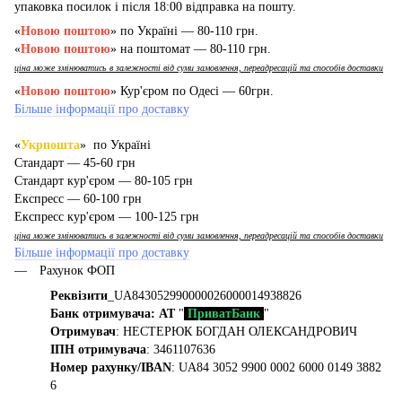
упаковка посилок і після 18:00 відправка на пошту.
«
Новою поштою
» по Україні — 80-110 грн.
«
Новою поштою
» на поштомат — 80-110 грн.
ціна може змінюватись в залежності від суми замовлення, переадресацій та способів доставки
«
Новою поштою
» Кур'єром по Одесі — 60грн.
Більше інформації про доставку
«
Укрпошта
» по Україні
Стандарт — 45-60 грн
Стандарт кур'єром — 80-105 грн
Експресс — 60-100 грн
Експресс кур'єром — 100-125 грн
ціна може змінюватись в залежності від суми замовлення, переадресацій та способів доставки
Більше інформації про доставку
Рахунок ФОП
Реквізити
_UA843052990000026000014938826
Банк отримувача: АТ
"
ПриватБанк
"
Отримувач
: НЕСТЕРЮК БОГДАН ОЛЕКСАНДРОВИЧ
ІПН отримувача
: 3461107636
Номер рахунку/IBAN
: UA84 3052 9900 0002 6000 0149 3882
6