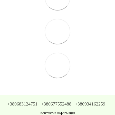
+380683124751
+380677552488
+380934162259
Контактна інформація