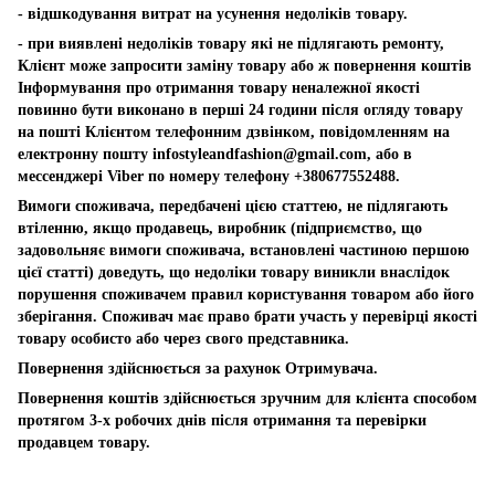
- відшкодування витрат на усунення недоліків товару.
- при виявлені недоліків товару які не підлягають ремонту,
Клієнт може запросити заміну товару або ж повернення коштів
Інформування про отримання товару неналежної якості
повинно бути виконано в перші 24 години після огляду товару
на пошті Клієнтом телефонним дзвінком, повідомленням на
електронну пошту
infostyleandfashion@gmail.com
, або в
мессенджері Viber по номеру телефону +380677552488.
Вимоги споживача, передбачені цією статтею, не підлягають
втіленню, якщо продавець, виробник (підприємство, що
задовольняє вимоги споживача, встановлені частиною першою
цієї статті) доведуть, що недоліки товару виникли внаслідок
порушення споживачем правил користування товаром або його
зберігання. Споживач має право брати участь у перевірці якості
товару особисто або через свого представника.
Повернення здійснюється за рахунок Отримувача.
Повернення коштів здійснюється зручним для клієнта способом
протягом 3-х робочих днів після отримання та перевірки
продавцем товару.