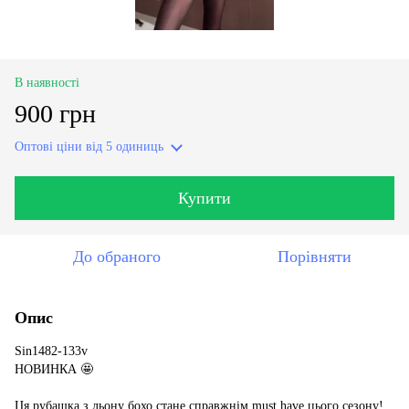
В наявності
900 грн
Оптові ціни
від 5 одиниць
Купити
До обраного
Порівняти
Опис
Sin1482-133v
НОВИНКА 🤩
Ця рубашка з льону бохо стане справжнім must have цього сезону!