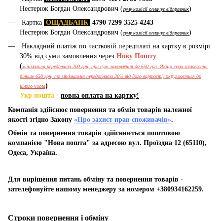
Нестерюк Богдан Олександрович (
)
суму комісії оплачує відправник
Картка
ОЩАДБАНК
4790 7299 3525 4243
Нестерюк Богдан Олександрович (
)
суму комісії оплачує відправник
Накладний платіж по частковій передплаті на картку в розмірі
30% від суми замовлення через
Нову Пошту
.
(
мінімальна передплата 200 грн, при сумі замовлення до 650 грн. Якщо сума замовлення
більше 650 грн, то мінімальна передоплата 30% від його вартості, округлюється до
)
цілого числа
Укр пошта
-
повна оплата на картку!
Компанія здійснює повернення та обмін товарів належної
якості згідно Закону
«Про захист прав споживачів»
.
Обмін та повернення товарів здійснюється поштовою
компанією "Нова пошта" за адресою вул. Проїздна 12 (65110),
Одеса, Україна.
Для вирішення питань обміну та повернення товарів -
зателефонуйте нашому менеджеру за номером +380934162259.
Строки повернення і обміну