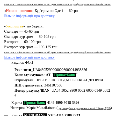
ціна може змінюватись в залежності від суми замовлення, переадресацій та способів доставки
«
Новою поштою
» Кур'єром по Одесі — 60грн.
Більше інформації про доставку
«
Укрпошта
» по Україні
Стандарт — 45-60 грн
Стандарт кур'єром — 80-105 грн
Експресс — 60-100 грн
Експресс кур'єром — 100-125 грн
ціна може змінюватись в залежності від суми замовлення, переадресацій та способів доставки
Більше інформації про доставку
Рахунок ФОП
Реквізити
_UA843052990000026000014938826
Банк отримувача: АТ
"
ПриватБанк
"
Отримувач
: НЕСТЕРЮК БОГДАН ОЛЕКСАНДРОВИЧ
ІПН отримувача
: 3461107636
Номер рахунку/IBAN
: UA84 3052 9900 0002 6000 0149 3882
6
Картка
ПриватБанк
4149 4990 9018 3326
Нестерюк Марія Михайлівна (
)
суму вказуйте з урахуванням комісії банку 0,5%
Картка
MONOBANK
5375 4114 2780 7933