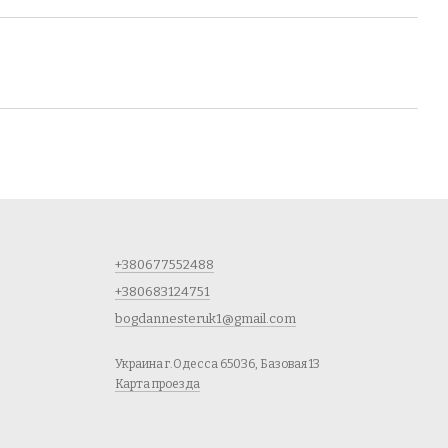
+380677552488
+380683124751
bogdannesteruk1@gmail.com
Украина г.Одесса 65036, Базовая 13
Карта проезда