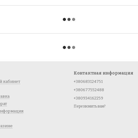
Контактная информация
й кабинет
+380683124751
+380677552488
тавка
+380934162259
врат
Перезвонить вам?
информация
газине