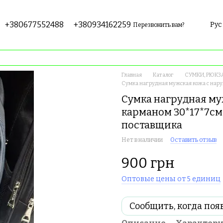
+380677552488
+380934162259
Рус
Перезвонить вам?
Главная
Каталог
СУМКИ, РЮКЗ
Сумка нагрудная мужская кожа с нар
Сумка нагрудная м
карманом 30*17*7см
поставщика
Нет в наличии
Оставить отзыв
900 грн
Оптовые цены от 5 единиц
Сообщить, когда поя