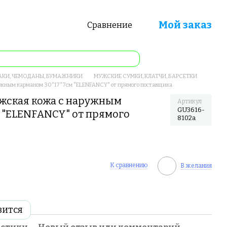
Мой заказ
Сравнение
АКИ, ЧЕМОДАНЫ, БУМАЖНИКИ
МУЖСКИЕ СУМКИ, КЛАТЧИ, БАРСЕТКИ
ужным карманом 30*17*7см "ELENFANCY" от прямого поставщика
ужская кожа с наружным
Артикул
GU3616-
 "ELENFANCY" от прямого
8102a
К сравнению
В желания
вится